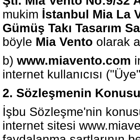
Şti. Mia Vento No:9/32
mukim
İstanbul Mia La 
Gümüş Takı Tasarım San.
böyle
Mia Vento
olarak a
b)
www.miavento.com
i
internet kullanıcısı ("Üye"
2. Sözleşmenin Konus
İşbu Sözleşme'nin konus
internet sitesi www.miav
faydalanma şartlarının be