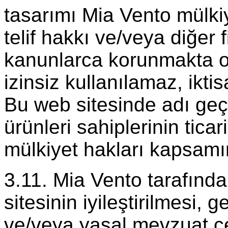
tasarımı Mia Vento mülkiy
telif hakkı ve/veya diğer fi
kanunlarca korunmakta ol
izinsiz kullanılamaz, ikti
Bu web sitesinde adı geç
ürünleri sahiplerinin ticar
mülkiyet hakları kapsam
3.11. Mia Vento tarafınd
sitesinin iyileştirilmesi, 
ve/veya yasal mevzuat ç