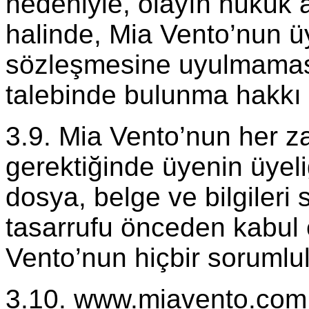
nedeniyle, olayın hukuk al
halinde, Mia Vento’nun ü
sözleşmesine uyulmamas
talebinde bulunma hakkı s
3.9. Mia Vento’nun her za
gerektiğinde üyenin üyeli
dosya, belge ve bilgileri 
tasarrufu önceden kabul
Vento’nun hiçbir sorumlu
3.10. www.miavento.com i