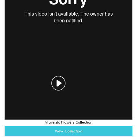
Miavento Flowers Collection
View Collection