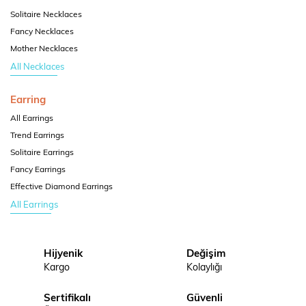
Solitaire Necklaces
Fancy Necklaces
Mother Necklaces
All Necklaces
Earring
All Earrings
Trend Earrings
Solitaire Earrings
Fancy Earrings
Effective Diamond Earrings
All Earrings
Hijyenik
Değişim
Kargo
Kolaylığı
Sertifikalı
Güvenli