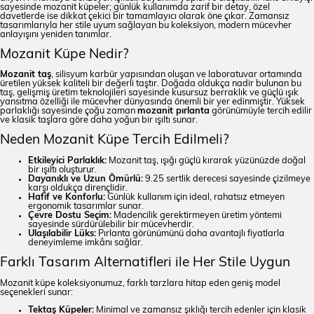
sayesinde mozanit küpeler; günlük kullanımda zarif bir detay, özel
davetlerde ise dikkat çekici bir tamamlayıcı olarak öne çıkar. Zamansız
tasarımlarıyla her stile uyum sağlayan bu koleksiyon, modern mücevher
anlayışını yeniden tanımlar.
Mozanit Küpe Nedir?
Mozanit taş
, silisyum karbür yapısından oluşan ve laboratuvar ortamında
üretilen yüksek kaliteli bir değerli taştır. Doğada oldukça nadir bulunan bu
taş, gelişmiş üretim teknolojileri sayesinde kusursuz berraklık ve güçlü ışık
yansıtma özelliği ile mücevher dünyasında önemli bir yer edinmiştir. Yüksek
parlaklığı sayesinde çoğu zaman
mozanit pırlanta
görünümüyle tercih edilir
ve klasik taşlara göre daha yoğun bir ışıltı sunar.
Neden Mozanit Küpe Tercih Edilmeli?
Etkileyici Parlaklık:
Mozanit taş, ışığı güçlü kırarak yüzünüzde doğal
bir ışıltı oluşturur.
Dayanıklı ve Uzun Ömürlü:
9.25 sertlik derecesi sayesinde çizilmeye
karşı oldukça dirençlidir.
Hafif ve Konforlu:
Günlük kullanım için ideal, rahatsız etmeyen
ergonomik tasarımlar sunar.
Çevre Dostu Seçim:
Madencilik gerektirmeyen üretim yöntemi
sayesinde sürdürülebilir bir mücevherdir.
Ulaşılabilir Lüks:
Pırlanta görünümünü daha avantajlı fiyatlarla
deneyimleme imkânı sağlar.
Farklı Tasarım Alternatifleri ile Her Stile Uygun
Mozanit küpe koleksiyonumuz, farklı tarzlara hitap eden geniş model
seçenekleri sunar:
Tektaş Küpeler:
Minimal ve zamansız şıklığı tercih edenler için klasik