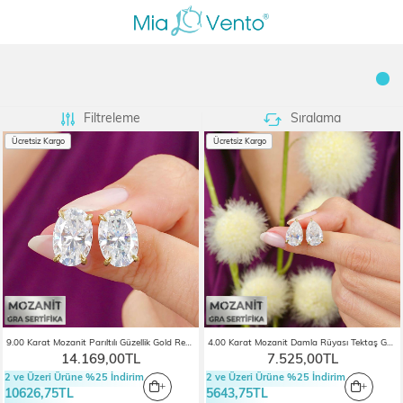
Filtreleme
Sıralama
Ücretsiz Kargo
Ücretsiz Kargo
9.00 Karat Mozanit Parıltılı Güzellik Gold Renk Tektaş Gümüş Küpe
4.00 Karat Mozanit Damla Rüyası Tektaş Gold Renk Gümüş Küpe
14.169,00TL
7.525,00TL
2 ve Üzeri Ürüne %25 İndirim
2 ve Üzeri Ürüne %25 İndirim
10626,75TL
5643,75TL