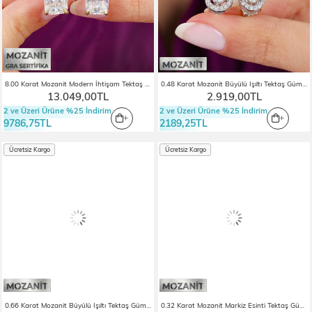
8.00 Karat Mozanit Modern İhtişam Tektaş Gold Renk Gümüş Küpe
0.48 Karat Mozanit Büyülü Işıltı Tektaş Gümüş Küpe
13.049,00TL
2.919,00TL
2 ve Üzeri Ürüne %25 İndirim
2 ve Üzeri Ürüne %25 İndirim
9786,75TL
2189,25TL
Ücretsiz Kargo
Ücretsiz Kargo
0.66 Karat Mozanit Büyülü Işıltı Tektaş Gümüş Küpe
0.32 Karat Mozanit Markiz Esinti Tektaş Gümüş Küpe