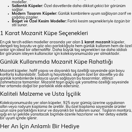
modeller.
Sallantılı Küpeler:
Özel davetlerde daha dikkat çekici bir görünüm
sağlar.
Modern Tasarım Küpeler:
Günlük kombinlere uyum sağlayan zarif ve
çağdaş çizgiler.
Baget ve Özel Kesim Modeller:
Farklı kesim seçenekleriyle özgün bir
stil sunar.
1 Karat Mozanit Küpe Seçenekleri
En çok tercih edilen modeller arasında yer alan
1 karat mozanit
küpeler,
dengeli taş boyutu ve göz alıcı parlaklığıyla hem günlük kullanım hem de özel
anlar için ideal bir alternatiftir. Daha büyük taş seçenekleri ise daha iddialı
bir görünüm isteyen kullanıcılar için koleksiyonumuzda yer almaktadır.
Günlük Kullanımda Mozanit Küpe Rahatlığı
Mozanit küpeler, hafif yapısı ve dayanıklı taş özelliği sayesinde gün boyu
konforla kullanılabilir. Sabah iş hayatında, akşam özel bir davette ya da
günlük kombinlerde kolayca uyum sağlayan bu tasarımlar, stilinizi
zahmetsizce tamamlar. Mozanit taşın güçlü ışık yansıtma özelliği sayesinde
her ortamda doğal bir parlaklık elde edersiniz.
Kaliteli Malzeme ve Usta İşçilik
Koleksiyonumuzda yer alan küpeler, 925 ayar gümüş üzerine uygulanan
altın veya rodyum kaplama ile üretilir. Bu özel kaplama sayesinde ürünler
uzun süre parlaklığını korur ve dayanıklı bir kullanım sunar. Taşların montürü,
ışığı en iyi şekilde yansıtacak biçimde özenle hazırlanır ve her detay estetik
bir uyum içinde işlenir.
Her An İçin Anlamlı Bir Hediye