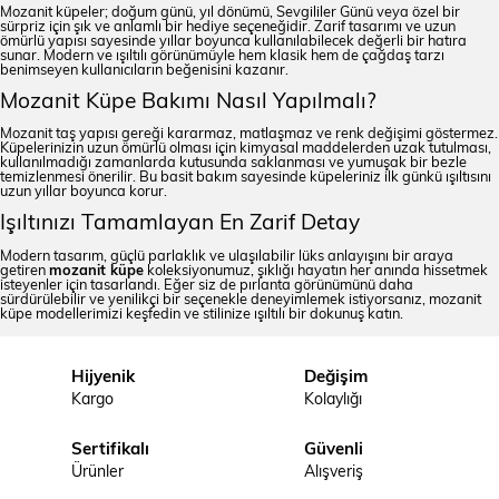
Mozanit küpeler; doğum günü, yıl dönümü, Sevgililer Günü veya özel bir
sürpriz için şık ve anlamlı bir hediye seçeneğidir. Zarif tasarımı ve uzun
ömürlü yapısı sayesinde yıllar boyunca kullanılabilecek değerli bir hatıra
sunar. Modern ve ışıltılı görünümüyle hem klasik hem de çağdaş tarzı
benimseyen kullanıcıların beğenisini kazanır.
Mozanit Küpe Bakımı Nasıl Yapılmalı?
Mozanit taş yapısı gereği kararmaz, matlaşmaz ve renk değişimi göstermez.
Küpelerinizin uzun ömürlü olması için kimyasal maddelerden uzak tutulması,
kullanılmadığı zamanlarda kutusunda saklanması ve yumuşak bir bezle
temizlenmesi önerilir. Bu basit bakım sayesinde küpeleriniz ilk günkü ışıltısını
uzun yıllar boyunca korur.
Işıltınızı Tamamlayan En Zarif Detay
Modern tasarım, güçlü parlaklık ve ulaşılabilir lüks anlayışını bir araya
getiren
mozanit küpe
koleksiyonumuz, şıklığı hayatın her anında hissetmek
isteyenler için tasarlandı. Eğer siz de pırlanta görünümünü daha
sürdürülebilir ve yenilikçi bir seçenekle deneyimlemek istiyorsanız, mozanit
küpe modellerimizi keşfedin ve stilinize ışıltılı bir dokunuş katın.
Hijyenik
Değişim
Kargo
Kolaylığı
Sertifikalı
Güvenli
Ürünler
Alışveriş