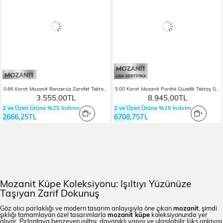
0.66 Karat Mozanit Benzersiz Zarafet Tektaş Gümüş Küpe
5.00 Karat Mozanit Parıltılı Güzellik Tektaş Gümüş Küpe
3.555,00TL
8.945,00TL
2 ve Üzeri Ürüne %25 İndirim
2 ve Üzeri Ürüne %25 İndirim
2666,25TL
6708,75TL
Mozanit Küpe Koleksiyonu: Işıltıyı Yüzünüze
Taşıyan Zarif Dokunuş
Göz alıcı parlaklığı ve modern tasarım anlayışıyla öne çıkan
mozanit
, şimdi
şıklığı tamamlayan özel tasarımlarla
mozanit küpe
koleksiyonunda yer
alıyor. Pırlantaya benzeyen ışıltısı, dayanıklı yapısı ve ulaşılabilir lüks anlayışı