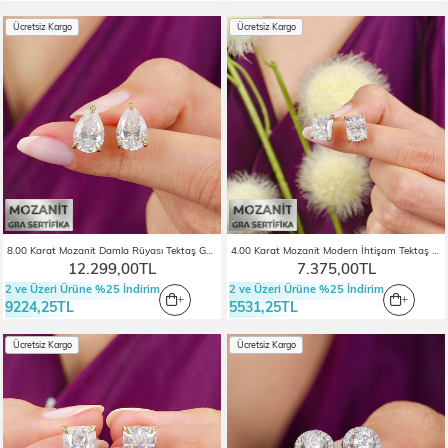
Ücretsiz Kargo
Ücretsiz Kargo
8.00 Karat Mozanit Damla Rüyası Tektaş Gold Renk Gümüş Küpe
4.00 Karat Mozanit Modern İhtişam Tektaş Gold Renk Gümüş Küpe
12.299,00TL
7.375,00TL
2 ve Üzeri Ürüne %25 İndirim
2 ve Üzeri Ürüne %25 İndirim
9224,25TL
5531,25TL
Ücretsiz Kargo
Ücretsiz Kargo