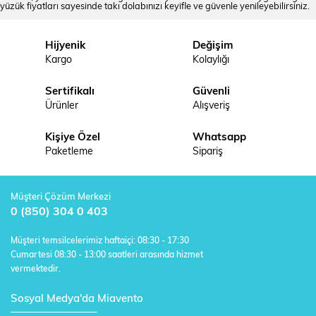
yüzük fiyatları sayesinde takı dolabınızı keyifle ve güvenle yenileyebilirsiniz.
Hijyenik
Değişim
Kargo
Kolaylığı
Sertifikalı
Güvenli
Ürünler
Alışveriş
Kişiye Özel
Whatsapp
Paketleme
Sipariş
Müşteri Çözüm Merkezi
0 (850) 304 0 403
Müşteri temsilcelerimiz haftaiçi: 08:30 - 17:30
Cumartesi 08:30 - 13:00 saatleri arasında hizmet
vermektedir.
Sosyal Medya'da Miavento