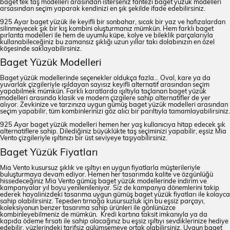
baget tek taş modelleri arasından isterseniz fantezi baget yüzük modelleri
arsasından seçim yaparak kendinizi en şık şekilde ifade edebilirsiniz.
925 Ayar baget yüzük ile keyifli bir sonbahar, sıcak bir yaz ve hafızalardan
silinmeyecek şık bir kış kombini oluşturmanız mümkün. Hem farklı baget
pırlanta modelleri ile hem de uyumlu küpe, kolye ve bileklik parçalarıyla
kullanabileceğiniz bu zamansız şıklığı uzun yıllar takı dolabınızın en özel
köşesinde saklayabilirsiniz.
Baget Yüzük Modelleri
Baget yüzük modellerinde seçenekler oldukça fazla... Oval, kare ya da
yuvarlak çizgileriyle ışıldayan sayısız keyifli alternatif arasından seçim
yapabilmek mümkün. Farklı karatlarda ışıltıyla taçlanan baget yüzük
modelleri arasında klasik ve modern çizgilere sahip alternatifler de yer
alıyor. Zevkinize ve tarzınıza uygun gümüş baget yüzük modelleri arasından
seçim yapabilir, tüm kombinlerinizi göz alıcı bir parıltıyla tamamlayabilirsiniz.
925 Ayar baget yüzük modelleri hemen her yaş kullanıcıya hitap edecek şık
alternatiflere sahip. Dilediğiniz büyüklükte taş seçiminizi yapabilir, eşsiz Mia
Vento çizgileriyle ışıltınızı bir üst seviyeye taşıyabilirsiniz.
Baget Yüzük Fiyatları
Mia Vento kusursuz şıklık ve ışıltıyı en uygun fiyatlarla müşterileriyle
buluşturmaya devam ediyor. Hemen her tasarımda kalite ve özgünlüğü
hissedeceğiniz Mia Vento gümüş baget yüzük modellerinde indirim ve
kampanyalar yıl boyu yenilenileniyor. Siz de kampanya dönemlerini takip
ederek hayalinizdeki tasarıma uygun gümüş baget yüzük fiyatları ile kolayca
sahip olabilirsiniz. Tepeden tırnağa kusursuzluk için bu eşsiz parçayı,
koleksiyonun benzer tasarıma sahip ürünleri ile gönlünüzce
kombinleyebilmeniz de mümkün. Kredi kartına taksit imkanıyla ya da
kapıda ödeme fırsatı ile sahip olacağınız bu eşsiz ışıltıyı sevdiklerinize hediye
edebilir, yüzlerindeki tarifsiz gülümsemeye ortak olabilirsiniz. Uygun baget