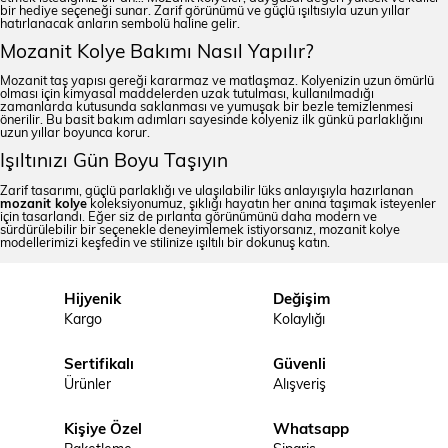
bir hediye seçeneği sunar. Zarif görünümü ve güçlü ışıltısıyla uzun yıllar
hatırlanacak anların sembolü haline gelir.
Mozanit Kolye Bakımı Nasıl Yapılır?
Mozanit taş yapısı gereği kararmaz ve matlaşmaz. Kolyenizin uzun ömürlü
olması için kimyasal maddelerden uzak tutulması, kullanılmadığı
zamanlarda kutusunda saklanması ve yumuşak bir bezle temizlenmesi
önerilir. Bu basit bakım adımları sayesinde kolyeniz ilk günkü parlaklığını
uzun yıllar boyunca korur.
Işıltınızı Gün Boyu Taşıyın
Zarif tasarımı, güçlü parlaklığı ve ulaşılabilir lüks anlayışıyla hazırlanan
mozanit kolye
koleksiyonumuz, şıklığı hayatın her anına taşımak isteyenler
için tasarlandı. Eğer siz de pırlanta görünümünü daha modern ve
sürdürülebilir bir seçenekle deneyimlemek istiyorsanız, mozanit kolye
modellerimizi keşfedin ve stilinize ışıltılı bir dokunuş katın.
Hijyenik
Değişim
Kargo
Kolaylığı
Sertifikalı
Güvenli
Ürünler
Alışveriş
Kişiye Özel
Whatsapp