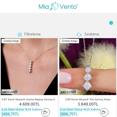
Filtreleme
Sıralama
Ücretsiz Kargo
Ücretsiz Kargo
0.87 Karat Mozanit Süzme Beştaş Gümüş Kolye
0.65 Karat Mozanit Tria Gümüş Kolye
4.609,00TL
3.849,00TL
2 ve Üzeri Ürüne %25 İndirim
2 ve Üzeri Ürüne %25 İndirim
3456,75TL
2886,75TL