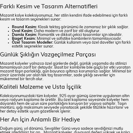
Farklı Kesim ve Tasarım Alternatifleri
Mozanit kolye koleksiyonumuz, her stilin kendini ifade edebilmesi için farklı
kesim ve tasarım seçenekleri sunar:
Round Kesim:
Klasik tektaş görünümü ile zamansız bir şıklık sağlar.
Oval Kesim:
Daha modern ve zarif bir stil oluşturur.
Damla Kesim:
Romantik ve dikkat çekici tasarımlar için idealdir.
Baget Kesim:
Minimal ve sofistike kombinlerin tamamlayıcısıdır.
Özel Tasarım Modeller:
Günlük kullanım veya özel davetler için farklı
estetik seçenekler sunar.
Günlük Şıklığın Vazgeçilmez Parçası
Mozanit kolyeler yalnızca özel günlerde değil, günlük yaşamda da stilinizi
tamamlayan zarif bir detaydır. Basit bir kombinle bile güçlü bir etki yaratan
mozanit taşın parlaklığı, gün boyunca ışıltınızı korumanızı sağlar. Minimal bir
zincir üzerinde yer alan tek taş tasarımlar, sade şıklığı sevenler için
mükemmel bir tercih olur.
Kaliteli Malzeme ve Usta İşçilik
Koleksiyonumuzdaki tüm kolyeler, 925 ayar gümüş üzerine uygulanan altın
veya rodyum kaplama ile üretilir. Bu özel kaplama sayesinde kolyeler hem
dayanıklı hem de uzun süre parlaklığını koruyan bir yapıya sahiptir. Taşın
montürü, ışığı maksimum seviyede yansıtacak şekilde titizlikle hazırlanır ve
her detay estetik uyum gözetilerek işlenir.
Her An İçin Anlamlı Bir Hediye
Doğum günü, yıl dönümü, Sevgililer Günü veya sadece sevdiğinizi mutlu
etmek istediğiniz bir an… Mozanit kolyeler, duygusal değeri yüksek ve kalıcı