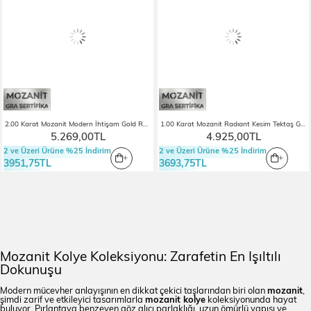
2.00 Karat Mozanit Modern İhtişam Gold Renk Tektaş Gümüş Kolye
1.00 Karat Mozanit Radıant Kesim Tektaş Gümüş Kolye
5.269,00TL
4.925,00TL
2 ve Üzeri Ürüne %25 İndirim
2 ve Üzeri Ürüne %25 İndirim
3951,75TL
3693,75TL
Mozanit Kolye Koleksiyonu: Zarafetin En Işıltılı
Dokunuşu
Modern mücevher anlayışının en dikkat çekici taşlarından biri olan
mozanit
,
şimdi zarif ve etkileyici tasarımlarla
mozanit kolye
koleksiyonunda hayat
buluyor. Pırlantaya benzeyen göz alıcı parlaklığı, uzun ömürlü yapısı ve