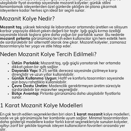
ulaşılabilir fiyat avantajı sayesinde mozanit kolyeler; günlük stilini
tamamlamak isteyenlerden özel günlerde şıklığını ön plana çıkarmak
isteyenlere kadar herkes için ideal bir seçim sunar.
Mozanit Kolye Nedir?
Mozanit taş
, yüksek teknoloji ile laboratuvar ortamında üretilen ve silisyum
karbür yapısıyla dikkat çeken değerli bir taştır. Işığı güçlü kırma özelliği
sayesinde klasik taşlara göre daha yoğun bir parlaklık sunar. Bu nedenle
mozanit pırlanta
görünümünü tercih eden kullanıcılar için hem estetik hem
de sürdürülebilir bir alternatif olarak öne çıkar. Mozanit kolyeler, zamansız
tasarımlarıyla her yaşa ve stile hitap eder.
Neden Mozanit Kolye Tercih Edilmeli?
Üstün Parlaklık:
Mozanit taş, ışığı güçlü yansıtarak her ortamda
dikkat çeken bir ışıltı sağlar.
Dayanıklı Yapı:
9.25 sertlik derecesi sayesinde çizilmeye karşı
dirençlidir ve uzun yıllar kullanılabilir.
Günlük Kullanıma Uygun:
Hafif ve konforlu tasarımları sayesinde
gün boyu rahatlıkla kullanılabilir.
Çevre Dostu Üretim:
Madencilik gerektirmeyen üretim süreciyle
sürdürülebilir bir mücevher seçeneğidir.
Bütçe Avantajı:
Pırlanta görünümünü daha ulaşılabilir fiyatlarla
sunar.
1 Karat Mozanit Kolye Modelleri
En çok tercih edilen seçeneklerden biri olan
1 karat mozanit
kolye modelleri,
sade ve şık görünümüyle her kombinle uyum sağlar. Minimal tasarımlardan
daha gösterişli modellere kadar farklı karat seçenekleriyle sunulan kolyeler,
ışıltıyı zarif bir şekilde taşımak isteyen kullanıcıların favorileri arasında yer
alır.