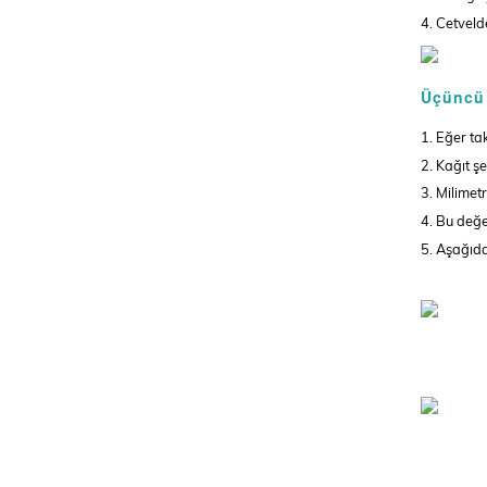
4. Cetveld
Üçüncü
1. Eğer ta
2. Kağıt şe
3. Milimet
4. Bu değe
5. Aşağıda