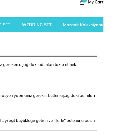
My Cart
 SET
WEDDING SET
Mozanit Koleksiyonu
nız gereken aşağıdaki adımları takip etmek.
alibrasyon yapmanız gerekir. Lütfen aşağıdaki adımları
'yi eşit büyüklüğe getirin ve "İlerle" butonuna basın.