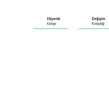
Hijyenik
Değişim
Kargo
Kolaylığı
Müşteri Çözüm Merkezi
0 (850) 304 0 403
Müşteri temsilcelerimiz haftaiçi: 08:30 - 17:30
Cumartesi 08:30 - 13:00 saatleri arasında hizmet
vermektedir.
KURUMSAL
YARD