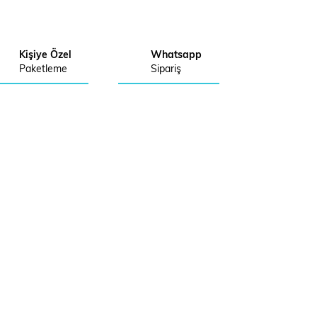
Kişiye Özel
Whatsapp
Paketleme
Sipariş
n Abonelik
Send
 kayıt olarak indirimlerden ilk siz haberdar olabilirsiniz.
ALIŞVERİŞ