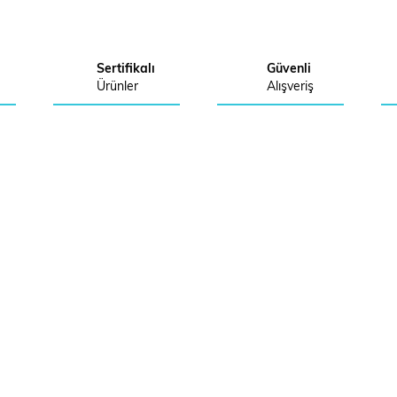
Sertifikalı
Güvenli
Ürünler
Alışveriş
Sosyal Medya'da Miavento
E-Bülte
Kargo Takip
Bültenimize
IM
YARDIM