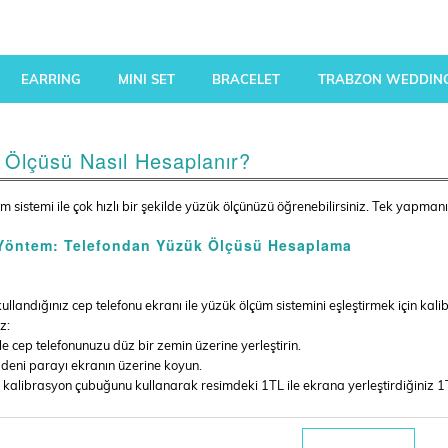
EARRING
MINI SET
BRACELET
TRABZON WEDDING
 Ölçüsü Nasıl Hesaplanır?
m sistemi ile çok hızlı bir şekilde yüzük ölçünüzü öğrenebilirsiniz. Tek yapma
 Yöntem: Telefondan Yüzük Ölçüsü Hesaplama
kullandığınız cep telefonu ekranı ile yüzük ölçüm sistemini eşleştirmek için k
z:
e cep telefonunuzu düz bir zemin üzerine yerleştirin.
eni parayı ekranın üzerine koyun.
kalibrasyon çubuğunu kullanarak resimdeki 1TL ile ekrana yerleştirdiğiniz 1TL