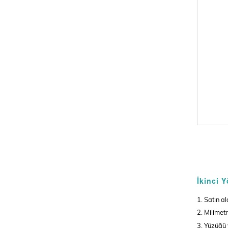
İkinci 
1. Satın 
2. Milimet
3. Yüzüğü