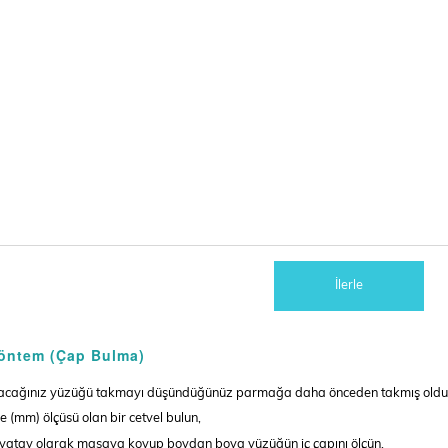
İlerle
Yöntem (Çap Bulma)
alacağınız yüzüğü takmayı düşündüğünüz parmağa daha önceden takmış olduğu
re (mm) ölçüsü olan bir cetvel bulun,
 yatay olarak masaya koyup boydan boya yüzüğün iç çapını ölçün,