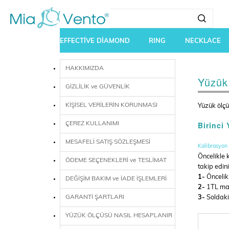
EFFECTİVE DİAMOND
RING
NECKLACE
HAKKIMIZDA
Yüzük
GİZLİLİK ve GÜVENLİK
KİŞİSEL VERİLERİN KORUNMASI
Yüzük ölçü
Birinci
ÇEREZ KULLANIMI
MESAFELİ SATIŞ SÖZLEŞMESİ
Kalibrasyon
Öncelikle 
ÖDEME SEÇENEKLERİ ve TESLİMAT
takip edini
1-
Öncelikl
DEĞİŞİM BAKIM ve İADE İŞLEMLERİ
2-
1TL mad
GARANTİ ŞARTLARI
3-
Soldaki 
YÜZÜK ÖLÇÜSÜ NASIL HESAPLANIR