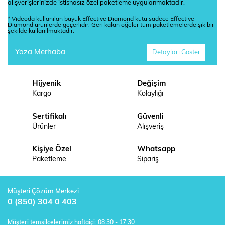
alışverişlerinizde istisnasız özel paketleme uygulanmaktadır.
* Videoda kullanılan büyük Effective Diamond kutu sadece Effective
Diamond ürünlerde geçerlidir. Geri kalan öğeler tüm paketlemelerde şık bir
şekilde kullanılmaktadır.
Yaza Merhaba
Detayları Göster
Hijyenik
Değişim
Kargo
Kolaylığı
Sertifikalı
Güvenli
Ürünler
Alışveriş
Kişiye Özel
Whatsapp
Paketleme
Sipariş
Müşteri Çözüm Merkezi
0 (850) 304 0 403
Müşteri temsilcelerimiz haftaiçi: 08:30 - 17:30