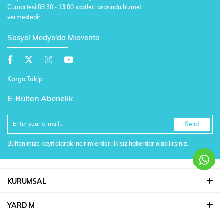
Cumartesi 08:30 - 13:00 saatleri arasında hizmet
vermektedir.
Sosyal Medya'da Miavento
Kargo Takip
E-Bülten Abonelik
Send
Bültenimize kayıt olarak indirimlerden ilk siz haberdar olabilirsiniz.
KURUMSAL
YARDIM