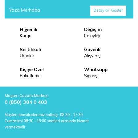
Yaza Merhaba
Detayları Göster
Hijyenik
Değişim
Kargo
Kolaylığı
Sertifikalı
Güvenli
Ürünler
Alışveriş
Kişiye Özel
Whatsapp
Paketleme
Sipariş
Müşteri Çözüm Merkezi
0 (850) 304 0 403
Müşteri temsilcelerimiz haftaiçi: 08:30 - 17:30
Cumartesi 08:30 - 13:00 saatleri arasında hizmet
vermektedir.