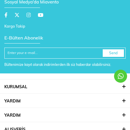
Sosyal Medya'da Miavento
Kargo Takip
E-Bülten Abonelik
Send
Bültenimize kayıt olarak indirimlerden ilk siz haberdar olabilirsiniz.
KURUMSAL
YARDIM
YARDIM
ALIŞVERİŞ