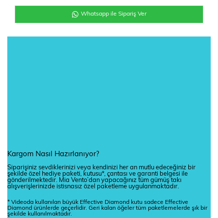
Whatsapp ile Sipariş Ver
Kargom Nasıl Hazırlanıyor?
Siparişiniz sevdiklerinizi veya kendinizi her an mutlu edeceğiniz bir
şekilde özel hediye paketi, kutusu*, çantası ve garanti belgesi ile
gönderilmektedir. Mia Vento’dan yapacağınız tüm gümüş takı
alışverişlerinizde istisnasız özel paketleme uygulanmaktadır.
* Videoda kullanılan büyük Effective Diamond kutu sadece Effective
Diamond ürünlerde geçerlidir. Geri kalan öğeler tüm paketlemelerde şık bir
şekilde kullanılmaktadır.