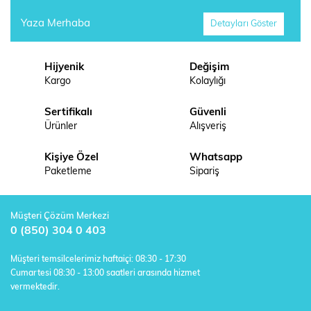
Yaza Merhaba
Detayları Göster
Hijyenik
Değişim
Kargo
Kolaylığı
Sertifikalı
Güvenli
Ürünler
Alışveriş
Kişiye Özel
Whatsapp
Paketleme
Sipariş
Müşteri Çözüm Merkezi
0 (850) 304 0 403
Müşteri temsilcelerimiz haftaiçi: 08:30 - 17:30
Cumartesi 08:30 - 13:00 saatleri arasında hizmet
vermektedir.