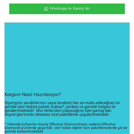
Whatsapp ile Sipariş Ver
Kargom Nasıl Hazırlanıyor?
Siparişiniz sevdiklerinizi veya kendinizi her an mutlu edeceğiniz bir
şekilde özel hediye paketi, kutusu*, çantası ve garanti belgesi ile
gönderilmektedir. Mia Vento’dan yapacağınız tüm gümüş takı
alışverişlerinizde istisnasız özel paketleme uygulanmaktadır.
* Videoda kullanılan büyük Effective Diamond kutu sadece Effective
Diamond ürünlerde geçerlidir. Geri kalan öğeler tüm paketlemelerde şık bir
şekilde kullanılmaktadır.