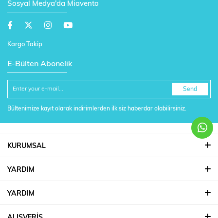
Sosyal Medya'da Miavento
Kargo Takip
E-Bülten Abonelik
Send
Bültenimize kayıt olarak indirimlerden ilk siz haberdar olabilirsiniz.
KURUMSAL
YARDIM
YARDIM
ALIŞVERİŞ