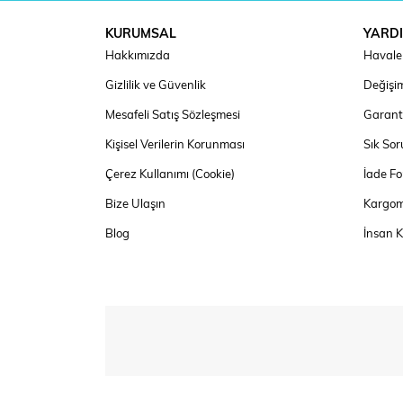
KURUMSAL
YARD
Hakkımızda
Havale 
Gizlilik ve Güvenlik
Değişim
Mesafeli Satış Sözleşmesi
Garanti
Kişisel Verilerin Korunması
Sık Sor
Çerez Kullanımı (Cookie)
İade F
Bize Ulaşın
Kargom
Blog
İnsan 