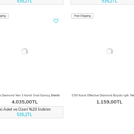
535,2TL
535,2TL
pping
Free Shipping
ve Diamond Yeni 3 Karat Oval Gümüş Bileklik
4.035,00TL
1.159,00TL
İki Adet ve Üzeri %20 İndirim
535,2TL