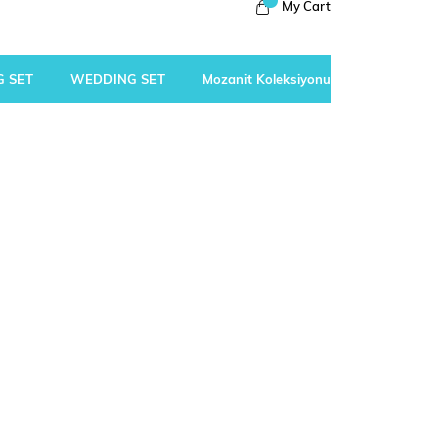
My Cart
 SET
WEDDING SET
Mozanit Koleksiyonu