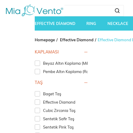
EFFECTİVE DİAMOND
RING
NECKLACE
Homepage
Effective Diamond
Effective Diamond B
KAPLAMASI
Beyaz Altın Kaplama (Mikron Rodyum)
Pembe Altın Kaplama (Rosegold)
TAŞ
Baget Taş
Effective Diamond
Cubic Zirconia Taş
Sentetik Safir Taş
Sentetik Pink Taş