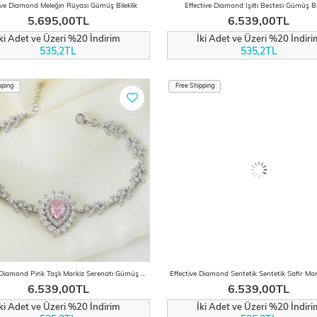
ive Diamond Meleğin Rüyası Gümüş Bileklik
Effective Diamond Işıltı Bestesi Gümüş Bi
5.695,00TL
6.539,00TL
İki Adet ve Üzeri %20 İndirim
İki Adet ve Üzeri %20 İndiri
535,2TL
535,2TL
pping
Free Shipping
Effective Diamond Pink Taşlı Markiz Serenatı Gümüş Bileklik
6.539,00TL
6.539,00TL
İki Adet ve Üzeri %20 İndirim
İki Adet ve Üzeri %20 İndiri