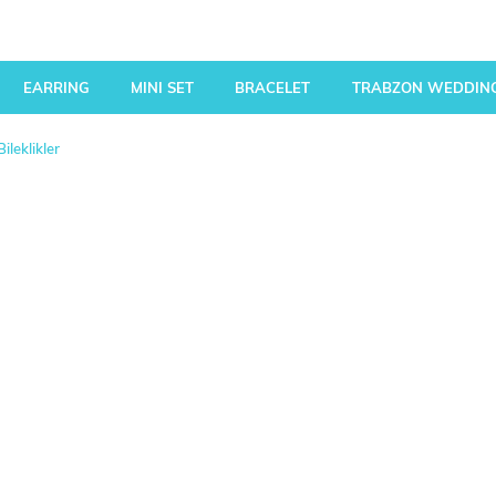
EARRING
MINI SET
BRACELET
TRABZON WEDDING
ileklikler