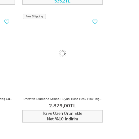
535,2TL
Free Shipping
0.50 Karat Effective Diamond Büyülü Işıltı Tektaş Gümüş Bileklik
Effective Diamond Milano Rüyası Rose Renk Pink Taşlı Gümüş Bileklik
2.879,00TL
İki ve Üzeri Ürün Ekle
Net %10 İndirim