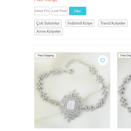
Price Range
Filter
Çok Satanlar
İndirimli Kolye
Trend Kolyeler
Anne Kolyeler
Free Shipping
Free Shi