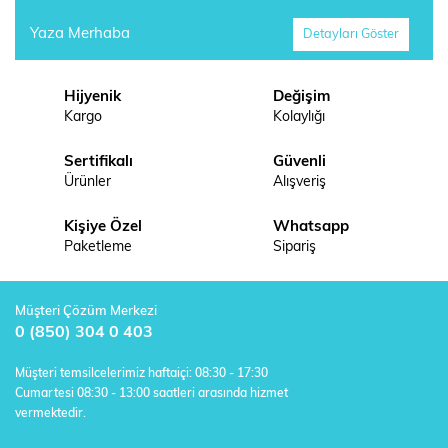
Yaza Merhaba
Detayları Göster
Hijyenik
Değişim
Kargo
Kolaylığı
Sertifikalı
Güvenli
Ürünler
Alışveriş
Kişiye Özel
Whatsapp
Paketleme
Sipariş
Müşteri Çözüm Merkezi
0 (850) 304 0 403
Müşteri temsilcelerimiz haftaiçi: 08:30 - 17:30
Cumartesi 08:30 - 13:00 saatleri arasında hizmet
vermektedir.