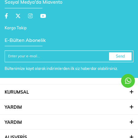
Sosyal Medya'da Miavento
Kargo Takip
E-Bülten Abonelik
Send
Bültenimize kayıt olarak indirimlerden ilk siz haberdar olabilirsiniz.
KURUMSAL
YARDIM
YARDIM
ALIŞVERİŞ