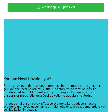
Whatsapp ile Sipariş Ver
Kargom Nasıl Hazırlanıyor?
Siparişiniz sevdiklerinizi veya kendinizi her an mutlu edeceğiniz bir
şekilde özel hediye paketi, kutusu*, çantası ve garanti belgesi ile
gönderilmektedir. Mia Vento’dan yapacağınız tüm gümüş takı
alışverişlerinizde istisnasız özel paketleme uygulanmaktadır.
* Videoda kullanılan büyük Effective Diamond kutu sadece Effective
Diamond ürünlerde geçerlidir. Geri kalan öğeler tüm paketlemelerde şık bir
şekilde kullanılmaktadır.