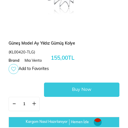
Güneş Model Ay Yıldız Gümüş Kolye
(KL00420-TLG)
155,00TL
Brand
Mia Vento
Add to Favorites
Kargom Nasıl Hazırlanıyor
Hemen İzle