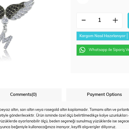
Kargom Nasıl Hazırlanıyor
Whatsapp ile Sipariş V
Comments
(0)
Payment Options
az altın, sarı altın veya rosegold altın kaplamadır. Tamamı altın ve pırlanta u
tiyle gönderilecektir. Ürün isminde özel ölçü belirtilmedikçe kolye uzunlukları
yüzüklerde ayarlanabilir ölçü, beden seçeneği sunulmuş yüzüklerde ise seçec
yunca beğeniyle kullanacağınıza inanıyor, keyifli alışverişler diliyoruz.