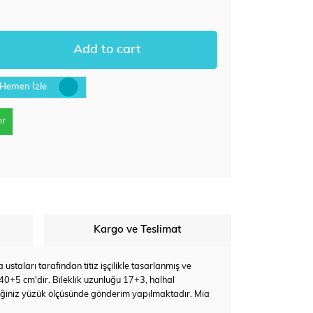
Hemen İzle
er
Kargo ve Teslimat
staları tarafından titiz işçilikle tasarlanmış ve
 40+5 cm'dir. Bileklik uzunluğu 17+3, halhal
eğiniz yüzük ölçüsünde gönderim yapılmaktadır. Mia