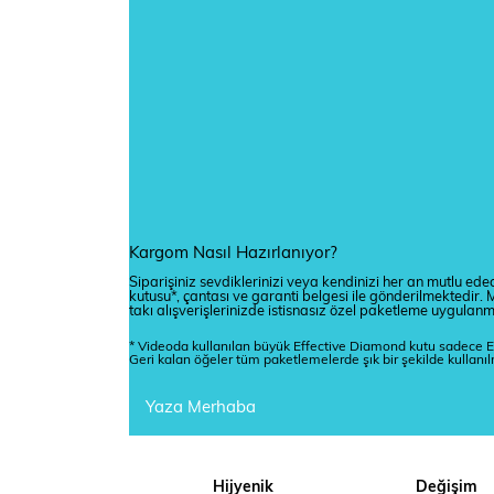
Kargom Nasıl Hazırlanıyor?
Siparişiniz sevdiklerinizi veya kendinizi her an mutlu edec
kutusu*, çantası ve garanti belgesi ile gönderilmektedi
takı alışverişlerinizde istisnasız özel paketleme uygulan
* Videoda kullanılan büyük Effective Diamond kutu sadece E
Geri kalan öğeler tüm paketlemelerde şık bir şekilde kullanı
Yaza Merhaba
Hijyenik
Değişim