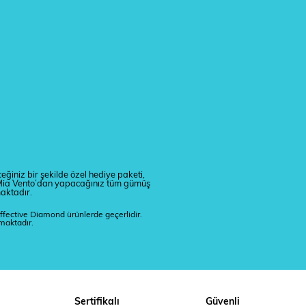
eğiniz bir şekilde özel hediye paketi,
r. Mia Vento’dan yapacağınız tüm gümüş
maktadır.
ffective Diamond ürünlerde geçerlidir.
lmaktadır.
Sertifikalı
Güvenli