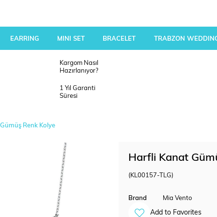
EARRING
MINI SET
BRACELET
TRABZON WEDDING
Kargom Nasıl
Hazırlanıyor?
1 Yıl Garanti
Süresi
t Gümüş Renk Kolye
Harfli Kanat Güm
(KL00157-TLG)
Brand
Mia Vento
Add to Favorites