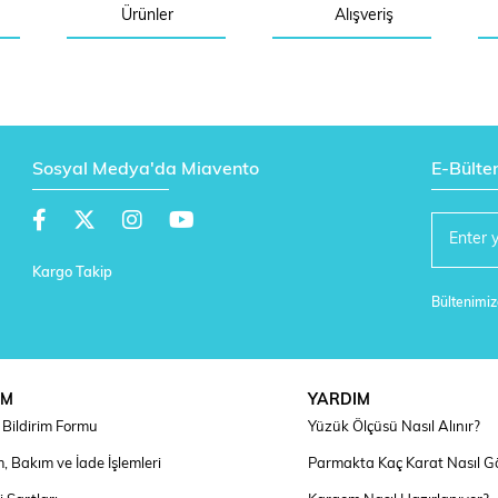
Ürünler
Alışveriş
Sosyal Medya'da Miavento
E-Bülte
Kargo Takip
Bültenimize
IM
YARDIM
Bildirim Formu
Yüzük Ölçüsü Nasıl Alınır?
, Bakım ve İade İşlemleri
Parmakta Kaç Karat Nasıl G