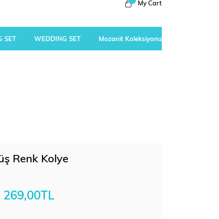
My Cart
 SET
WEDDING SET
Mozanit Koleksiyonu
üş Renk Kolye
269,00TL