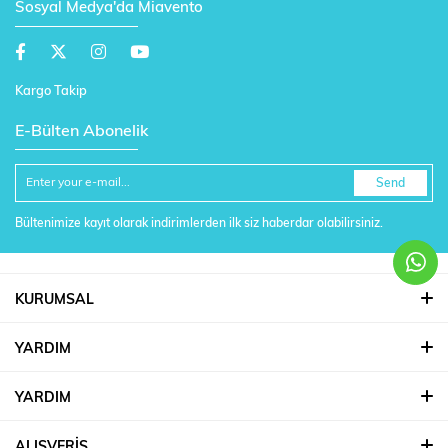
Sosyal Medya'da Miavento
Kargo Takip
E-Bülten Abonelik
Send
Bültenimize kayıt olarak indirimlerden ilk siz haberdar olabilirsiniz.
KURUMSAL
YARDIM
YARDIM
ALIŞVERİŞ