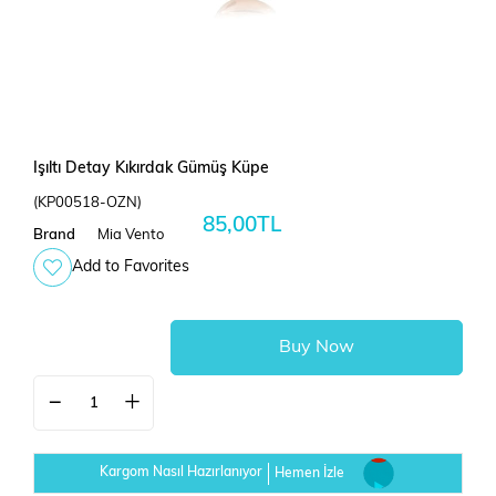
Işıltı Detay Kıkırdak Gümüş Küpe
(KP00518-OZN)
85,00TL
Brand
Mia Vento
Add to Favorites
Kargom Nasıl Hazırlanıyor
Hemen İzle