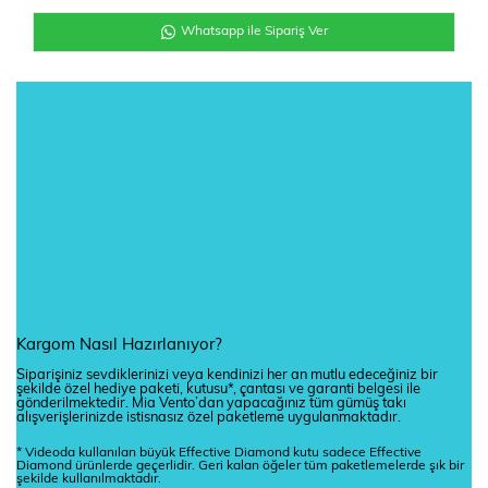
Whatsapp ile Sipariş Ver
Kargom Nasıl Hazırlanıyor?
Siparişiniz sevdiklerinizi veya kendinizi her an mutlu edeceğiniz bir
şekilde özel hediye paketi, kutusu*, çantası ve garanti belgesi ile
gönderilmektedir. Mia Vento’dan yapacağınız tüm gümüş takı
alışverişlerinizde istisnasız özel paketleme uygulanmaktadır.
* Videoda kullanılan büyük Effective Diamond kutu sadece Effective
Diamond ürünlerde geçerlidir. Geri kalan öğeler tüm paketlemelerde şık bir
şekilde kullanılmaktadır.