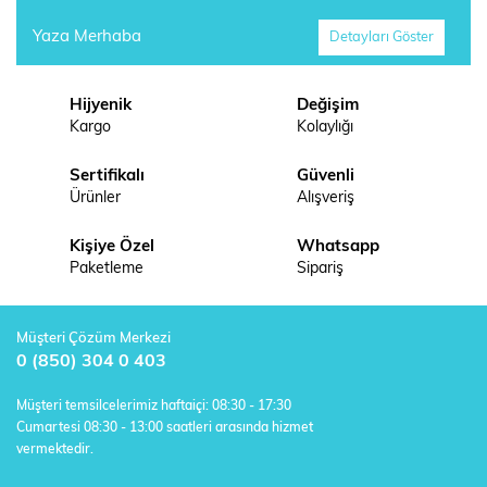
Yaza Merhaba
Detayları Göster
Hijyenik
Değişim
Kargo
Kolaylığı
Sertifikalı
Güvenli
Ürünler
Alışveriş
Kişiye Özel
Whatsapp
Paketleme
Sipariş
Müşteri Çözüm Merkezi
0 (850) 304 0 403
Müşteri temsilcelerimiz haftaiçi: 08:30 - 17:30
Cumartesi 08:30 - 13:00 saatleri arasında hizmet
vermektedir.