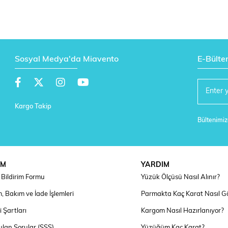
Sosyal Medya'da Miavento
E-Bülte
Kargo Takip
Bültenimize
IM
YARDIM
Bildirim Formu
Yüzük Ölçüsü Nasıl Alınır?
, Bakım ve İade İşlemleri
Parmakta Kaç Karat Nasıl G
 Şartları
Kargom Nasıl Hazırlanıyor?
ulan Sorular (SSS)
Yüzüğüm Kaç Karat?