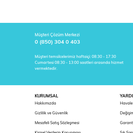
Müşteri Çözüm Merkezi
0 (850) 304 0 403
Müşteri temsilcelerimiz haftaiçi: 08:30 - 17:30
Cumartesi 08:30 - 13:00 saatleri arasında hizmet
vermektedir.
KURUMSAL
YARD
Hakkımızda
Havale 
Gizlilik ve Güvenlik
Değişim
Mesafeli Satış Sözleşmesi
Garanti
Kişisel Verilerin Korunması
Sık Sor