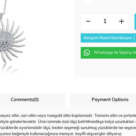
Kargom Nasıl Hazırlanıyor
Whatsapp ile Sipariş V
Comments
(0)
Payment Options
az altın, sarı altın veya rosegold altın kaplamadır. Tamamı altın ve pırlanta u
tiyle gönderilecektir. Ürün isminde özel ölçü belirtilmedikçe kolye uzunlukları
yüzüklerde ayarlanabilir ölçü, beden seçeneği sunulmuş yüzüklerde ise seçec
yunca beğeniyle kullanacağınıza inanıyor, keyifli alışverişler diliyoruz.