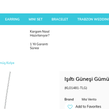
EARRING
MINI SET
BRACELET
TRABZON WEDDING
Kargom Nasıl
Hazırlanıyor?
1 Yıl Garanti
Süresi
ümüş Kolye
Işıltı Güneşi Güm
(KL01481-TLG)
Brand
Mia Vento
Add to Favorites