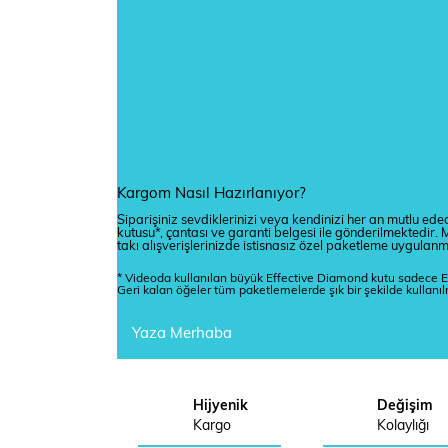
Kargom Nasıl Hazırlanıyor?
Siparişiniz sevdiklerinizi veya kendinizi her an mutlu edec
kutusu*, çantası ve garanti belgesi ile gönderilmektedi
takı alışverişlerinizde istisnasız özel paketleme uygulan
* Videoda kullanılan büyük Effective Diamond kutu sadece E
Geri kalan öğeler tüm paketlemelerde şık bir şekilde kullanı
Yaza Merhaba
Hijyenik
Değişim
Kargo
Kolaylığı