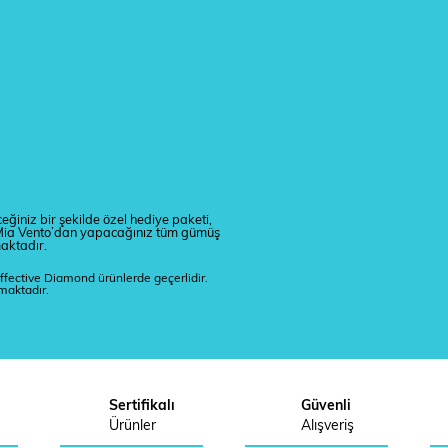
eğiniz bir şekilde özel hediye paketi,
r. Mia Vento’dan yapacağınız tüm gümüş
maktadır.
ffective Diamond ürünlerde geçerlidir.
lmaktadır.
Sertifikalı
Güvenli
Ürünler
Alışveriş