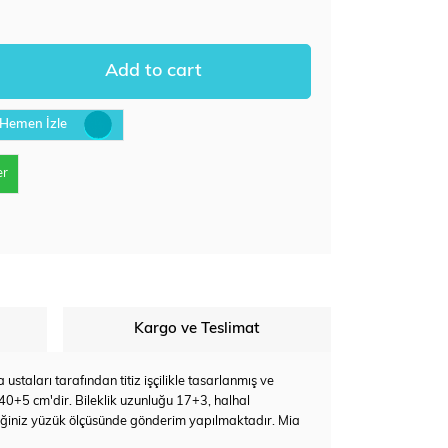
Hemen İzle
er
Kargo ve Teslimat
staları tarafından titiz işçilikle tasarlanmış ve
 40+5 cm'dir. Bileklik uzunluğu 17+3, halhal
eğiniz yüzük ölçüsünde gönderim yapılmaktadır. Mia