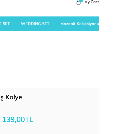
My Cart
 SET
WEDDING SET
Mozanit Koleksiyonu
üş Kolye
139,00TL