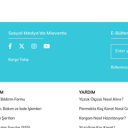
Sosyal Medya'da Miavento
E-Bülte
Kargo Takip
Bültenimize
IM
YARDIM
Bildirim Formu
Yüzük Ölçüsü Nasıl Alınır?
, Bakım ve İade İşlemleri
Parmakta Kaç Karat Nasıl G
 Şartları
Kargom Nasıl Hazırlanıyor?
ulan Sorular (SSS)
Yüzüğüm Kaç Karat?