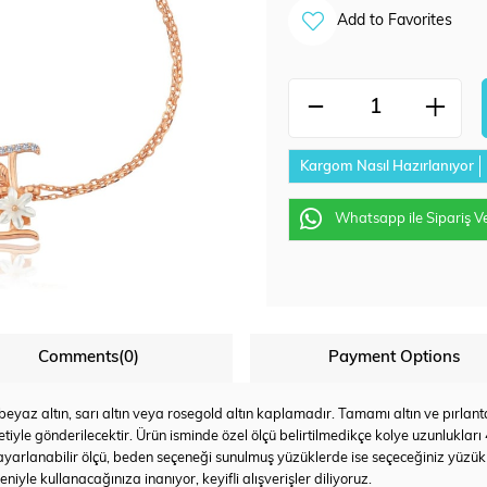
Add to Favorites
Kargom Nasıl Hazırlanıyor
Whatsapp ile Sipariş V
Comments
(0)
Payment Options
az altın, sarı altın veya rosegold altın kaplamadır. Tamamı altın ve pırlanta u
tiyle gönderilecektir. Ürün isminde özel ölçü belirtilmedikçe kolye uzunlukları
yarlanabilir ölçü, beden seçeneği sunulmuş yüzüklerde ise seçeceğiniz yüzü
iyle kullanacağınıza inanıyor, keyifli alışverişler diliyoruz.