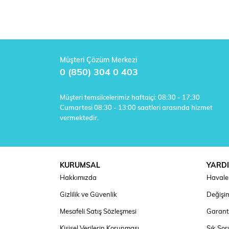
Müşteri Çözüm Merkezi
0 (850) 304 0 403
Müşteri temsilcelerimiz haftaiçi: 08:30 - 17:30
Cumartesi 08:30 - 13:00 saatleri arasında hizmet
vermektedir.
KURUMSAL
YARD
Hakkımızda
Havale 
Gizlilik ve Güvenlik
Değişim
Mesafeli Satış Sözleşmesi
Garanti
Kişisel Verilerin Korunması
Sık Sor