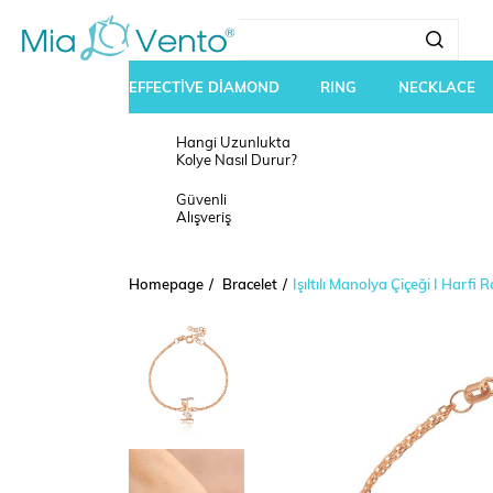
EFFECTİVE DİAMOND
RING
NECKLACE
Hangi Uzunlukta
Kolye Nasıl Durur?
Güvenli
Alışveriş
Homepage
Bracelet
Işıltılı Manolya Çiçeği I Harfi