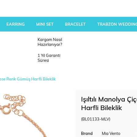
EARRING
MINI SET
BRACELET
TRABZON WEDDING
Kargom Nasıl
Hazırlanıyor?
1 Yıl Garanti
Süresi
 Rose Renk Gümüş Harfli Bileklik
Işıltılı Manolya Ç
Harfli Bileklik
(BL01133-MLV)
Brand
Mia Vento