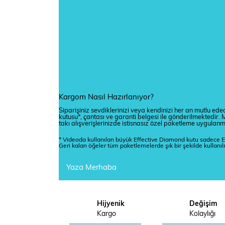
Kargom Nasıl Hazırlanıyor?
Siparişiniz sevdiklerinizi veya kendinizi her an mutlu edec
kutusu*, çantası ve garanti belgesi ile gönderilmektedi
takı alışverişlerinizde istisnasız özel paketleme uygulan
* Videoda kullanılan büyük Effective Diamond kutu sadece E
Geri kalan öğeler tüm paketlemelerde şık bir şekilde kullanı
Yaza Merhaba
Hijyenik
Değişim
Kargo
Kolaylığı