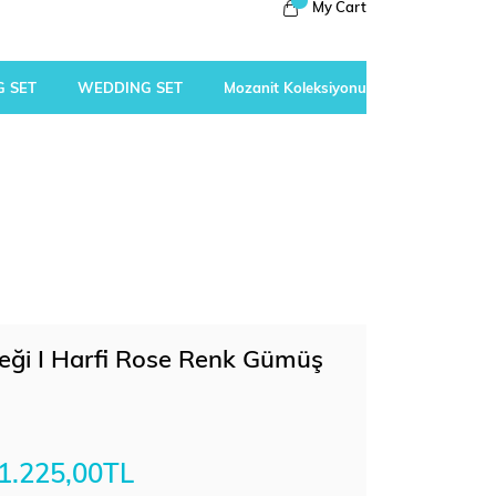
My Cart
 SET
WEDDING SET
Mozanit Koleksiyonu
içeği I Harfi Rose Renk Gümüş
1.225,00TL