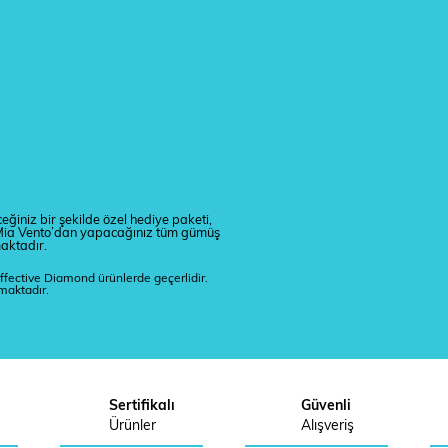
eğiniz bir şekilde özel hediye paketi,
r. Mia Vento’dan yapacağınız tüm gümüş
maktadır.
ffective Diamond ürünlerde geçerlidir.
lmaktadır.
Sertifikalı
Güvenli
Ürünler
Alışveriş