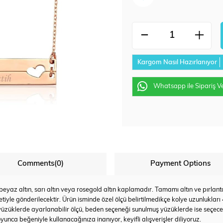
Kargom Nasıl Hazırlanıyor
Whatsapp ile Sipariş V
Comments
(0)
Payment Options
az altın, sarı altın veya rosegold altın kaplamadır. Tamamı altın ve pırlanta u
tiyle gönderilecektir. Ürün isminde özel ölçü belirtilmedikçe kolye uzunlukları
yüzüklerde ayarlanabilir ölçü, beden seçeneği sunulmuş yüzüklerde ise seçec
yunca beğeniyle kullanacağınıza inanıyor, keyifli alışverişler diliyoruz.