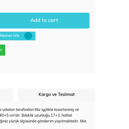
Hemen İzle
er
Kargo ve Teslimat
staları tarafından titiz işçilikle tasarlanmış ve
 40+5 cm'dir. Bileklik uzunluğu 17+3, halhal
eğiniz yüzük ölçüsünde gönderim yapılmaktadır. Mia