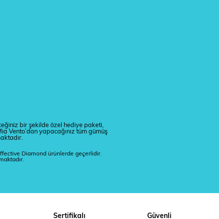
eğiniz bir şekilde özel hediye paketi,
r. Mia Vento’dan yapacağınız tüm gümüş
maktadır.
ffective Diamond ürünlerde geçerlidir.
lmaktadır.
Sertifikalı
Güvenli