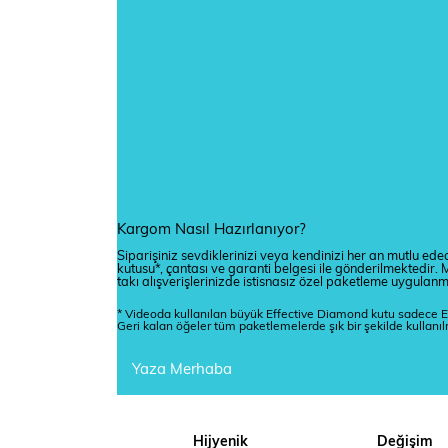
Kargom Nasıl Hazırlanıyor?
Siparişiniz sevdiklerinizi veya kendinizi her an mutlu edec
kutusu*, çantası ve garanti belgesi ile gönderilmektedi
takı alışverişlerinizde istisnasız özel paketleme uygulan
* Videoda kullanılan büyük Effective Diamond kutu sadece E
Geri kalan öğeler tüm paketlemelerde şık bir şekilde kullanı
Yaza Merhaba
Hijyenik
Değişim