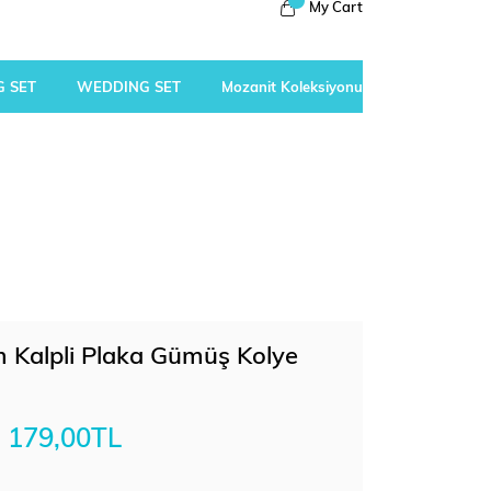
My Cart
 SET
WEDDING SET
Mozanit Koleksiyonu
ım Kalpli Plaka Gümüş Kolye
179,00TL