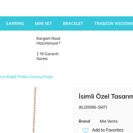
EARRING
MINI SET
BRACELET
TRABZON WEDDING
Kargom Nasıl
Hazırlanıyor?
1 Yıl Garanti
Süresi
arım Kalpli Plaka Gümüş Kolye
İsimli Özel Tasar
(KL00086-SMT)
Brand
Mia Vento
Add to Favorites