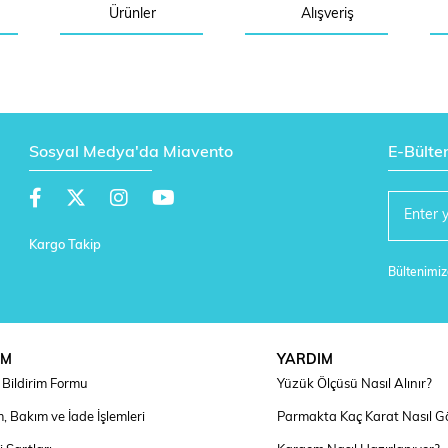
Ürünler
Alışveriş
Sosyal Medya'da Miavento
E-Bülte
Kargo Takip
Bültenimize
IM
YARDIM
Bildirim Formu
Yüzük Ölçüsü Nasıl Alınır?
, Bakım ve İade İşlemleri
Parmakta Kaç Karat Nasıl G