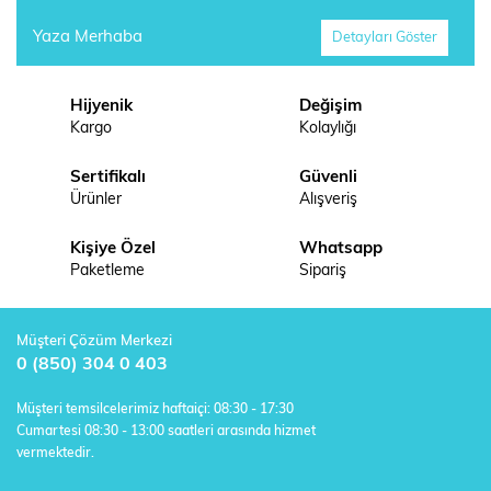
Yaza Merhaba
Detayları Göster
Hijyenik
Değişim
Kargo
Kolaylığı
Sertifikalı
Güvenli
Ürünler
Alışveriş
Kişiye Özel
Whatsapp
Paketleme
Sipariş
Müşteri Çözüm Merkezi
0 (850) 304 0 403
Müşteri temsilcelerimiz haftaiçi: 08:30 - 17:30
Cumartesi 08:30 - 13:00 saatleri arasında hizmet
vermektedir.