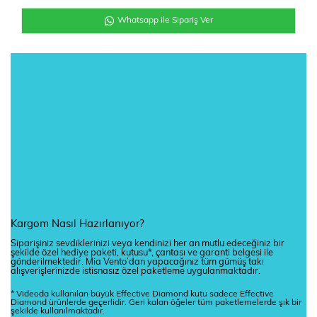
Whatsapp ile Sipariş Ver
Kargom Nasıl Hazırlanıyor?
Siparişiniz sevdiklerinizi veya kendinizi her an mutlu edeceğiniz bir
şekilde özel hediye paketi, kutusu*, çantası ve garanti belgesi ile
gönderilmektedir. Mia Vento’dan yapacağınız tüm gümüş takı
alışverişlerinizde istisnasız özel paketleme uygulanmaktadır.
* Videoda kullanılan büyük Effective Diamond kutu sadece Effective
Diamond ürünlerde geçerlidir. Geri kalan öğeler tüm paketlemelerde şık bir
şekilde kullanılmaktadır.