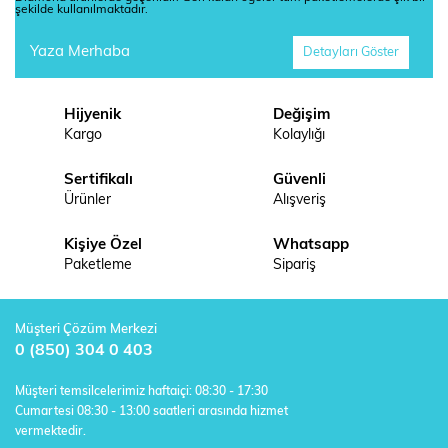
şekilde kullanılmaktadır.
Yaza Merhaba
Detayları Göster
Hijyenik
Değişim
Kargo
Kolaylığı
Sertifikalı
Güvenli
Ürünler
Alışveriş
Kişiye Özel
Whatsapp
Paketleme
Sipariş
Müşteri Çözüm Merkezi
0 (850) 304 0 403
Müşteri temsilcelerimiz haftaiçi: 08:30 - 17:30
Cumartesi 08:30 - 13:00 saatleri arasında hizmet
vermektedir.