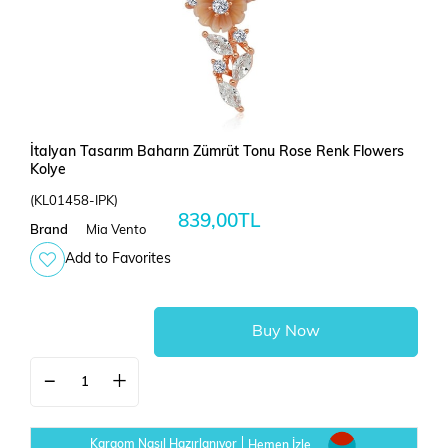
İtalyan Tasarım Baharın Zümrüt Tonu Rose Renk Flowers
Kolye
(KL01458-IPK)
839,00TL
Brand
Mia Vento
Add to Favorites
Kargom Nasıl Hazırlanıyor
Hemen İzle