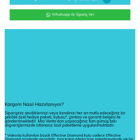
Whatsapp ile Sipariş Ver
Kargom Nasıl Hazırlanıyor?
Siparişiniz sevdiklerinizi veya kendinizi her an mutlu edeceğiniz bir
şekilde özel hediye paketi, kutusu*, çantası ve garanti belgesi ile
gönderilmektedir. Mia Vento’dan yapacağınız tüm gümüş takı
alışverişlerinizde istisnasız özel paketleme uygulanmaktadır.
* Videoda kullanılan büyük Effective Diamond kutu sadece Effective
Diamond ürünlerde geçerlidir. Geri kalan öğeler tüm paketlemelerde şık bir