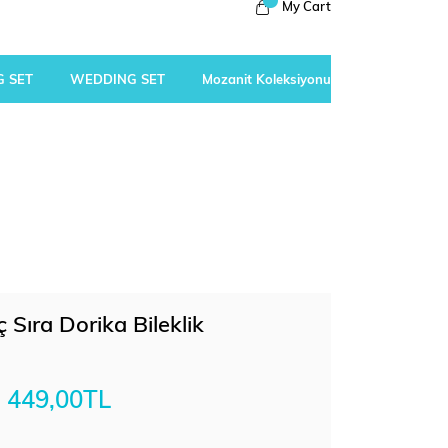
My Cart
 SET
WEDDING SET
Mozanit Koleksiyonu
 Sıra Dorika Bileklik
449,00TL