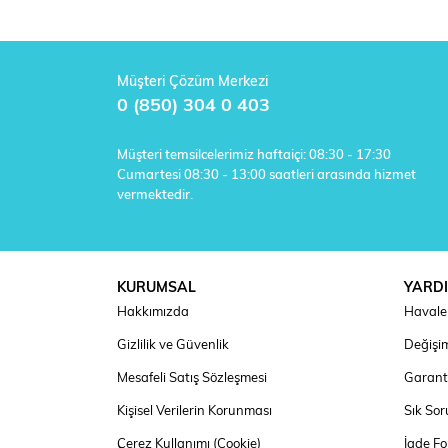
Müşteri Çözüm Merkezi
0 (850) 304 0 403
Müşteri temsilcelerimiz haftaiçi: 08:30 - 17:30
Cumartesi 08:30 - 13:00 saatleri arasında hizmet
vermektedir.
KURUMSAL
YARD
Hakkımızda
Havale 
Gizlilik ve Güvenlik
Değişim
Mesafeli Satış Sözleşmesi
Garanti
Kişisel Verilerin Korunması
Sık Sor
Çerez Kullanımı (Cookie)
İade F