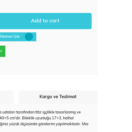
Hemen İzle
er
Kargo ve Teslimat
staları tarafından titiz işçilikle tasarlanmış ve
 40+5 cm'dir. Bileklik uzunluğu 17+3, halhal
eğiniz yüzük ölçüsünde gönderim yapılmaktadır. Mia