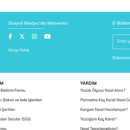
Sosyal Medya'da Miavento
E-Bülte
Kargo Takip
Bültenimize
IM
YARDIM
Bildirim Formu
Yüzük Ölçüsü Nasıl Alınır?
, Bakım ve İade İşlemleri
Parmakta Kaç Karat Nasıl G
 Şartları
Kargom Nasıl Hazırlanıyor?
ulan Sorular (SSS)
Yüzüğüm Kaç Karat?
ormu
Nasıl Temizlemeliyim?