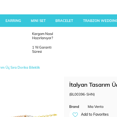
EARRING
MINI SET
BRACELET
TRABZON WEDDING
Kargom Nasıl
Hazırlanıyor?
1 Yıl Garanti
Süresi
ım Üç Sıra Dorika Bileklik
İtalyan Tasarım Üç
(BL00396-SHN)
Brand
Mia Vento
Add to Favorites