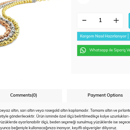
Kargom Nasıl Hazırlanıyor
Whatsapp ile Sipariş V
Comments
(0)
Payment Options
az altın, sarı altın veya rosegold altın kaplamadır. Tamamı altın ve pırlanta u
tiyle gönderilecektir. Ürün isminde özel ölçü belirtilmedikçe kolye uzunlukları
yüzüklerde ayarlanabilir ölçü, beden seçeneği sunulmuş yüzüklerde ise seçec
yunca beğeniyle kullanacağınıza inanıyor, keyifli alışverişler diliyoruz.