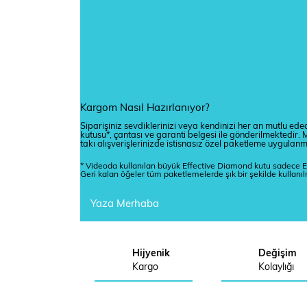
Kargom Nasıl Hazırlanıyor?
Siparişiniz sevdiklerinizi veya kendinizi her an mutlu edec
kutusu*, çantası ve garanti belgesi ile gönderilmektedi
takı alışverişlerinizde istisnasız özel paketleme uygulan
* Videoda kullanılan büyük Effective Diamond kutu sadece E
Geri kalan öğeler tüm paketlemelerde şık bir şekilde kullanı
Yaza Merhaba
Hijyenik
Değişim
Kargo
Kolaylığı