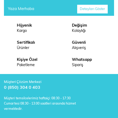
Yaza Merhaba
Detayları Göster
Hijyenik
Değişim
Kargo
Kolaylığı
Sertifikalı
Güvenli
Ürünler
Alışveriş
Kişiye Özel
Whatsapp
Paketleme
Sipariş
Müşteri Çözüm Merkezi
0 (850) 304 0 403
Müşteri temsilcelerimiz haftaiçi: 08:30 - 17:30
Cumartesi 08:30 - 13:00 saatleri arasında hizmet
vermektedir.