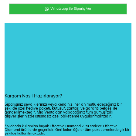
Whatsapp ile Sipariş Ver
Kargom Nasıl Hazırlanıyor?
Siparişiniz sevdiklerinizi veya kendinizi her an mutlu edeceğiniz bir
şekilde özel hediye paketi, kutusu*, çantası ve garanti belgesi ile
gönderilmektedir. Mia Vento’dan yapacağınız tüm gümüş takı
alışverişlerinizde istisnasız özel paketleme uygulanmaktadır.
* Videoda kullanılan büyük Effective Diamond kutu sadece Effective
Diamond ürünlerde geçerlidir. Geri kalan öğeler tüm paketlemelerde şık bir
şekilde kullanılmaktadır.