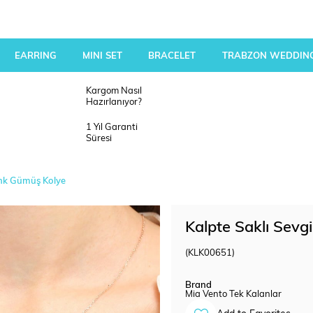
EARRING
MINI SET
BRACELET
TRABZON WEDDING
Kargom Nasıl
Hazırlanıyor?
1 Yıl Garanti
Süresi
enk Gümüş Kolye
Kalpte Saklı Sev
(KLK00651)
Brand
Mia Vento Tek Kalanlar