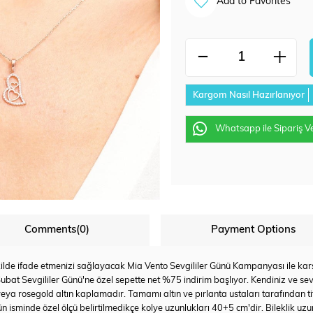
Add to Favorites
Kargom Nasıl Hazırlanıyor
Whatsapp ile Sipariş V
Comments
(0)
Payment Options
ekilde ifade etmenizi sağlayacak Mia Vento Sevgililer Günü Kampanyası ile ka
ubat Sevgililer Günü'ne özel sepette net %75 indirim başlıyor. Kendiniz ve sev
veya rosegold altın kaplamadır. Tamamı altın ve pırlanta ustaları tarafından tit
rün isminde özel ölçü belirtilmedikçe kolye uzunlukları 40+5 cm'dir. Bileklik u