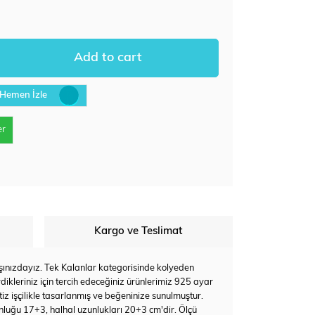
Hemen İzle
er
Kargo ve Teslimat
rşınızdayız. Tek Kalanlar kategorisinde kolyeden
dikleriniz için tercih edeceğiniz ürünlerimiz 925 ayar
iz işçilikle tasarlanmış ve beğeninize sunulmuştur.
zunluğu 17+3, halhal uzunlukları 20+3 cm'dir. Ölçü