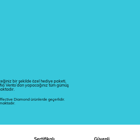
eğiniz bir şekilde özel hediye paketi,
r. Mia Vento’dan yapacağınız tüm gümüş
maktadır.
ffective Diamond ürünlerde geçerlidir.
lmaktadır.
Sertifikalı
Güvenli