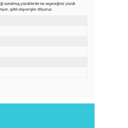
neği sunulmuş yüzüklerde ise seçeceğiniz yüzük
 ışıltılı alışverişler diliyoruz.