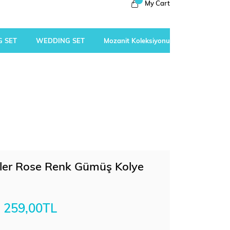
My Cart
 SET
WEDDING SET
Mozanit Koleksiyonu
giler Rose Renk Gümüş Kolye
259,00TL