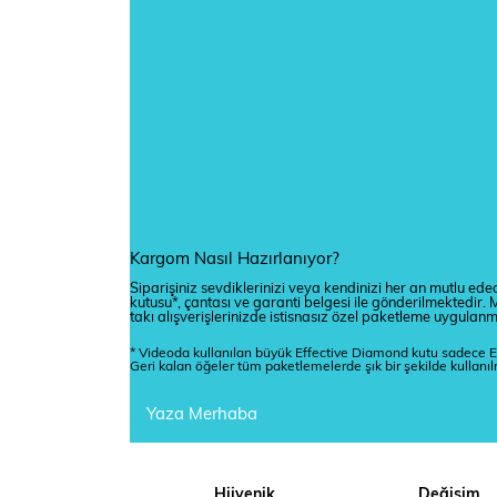
Kargom Nasıl Hazırlanıyor?
Siparişiniz sevdiklerinizi veya kendinizi her an mutlu edec
kutusu*, çantası ve garanti belgesi ile gönderilmektedi
takı alışverişlerinizde istisnasız özel paketleme uygulan
* Videoda kullanılan büyük Effective Diamond kutu sadece E
Geri kalan öğeler tüm paketlemelerde şık bir şekilde kullanı
Yaza Merhaba
Hijyenik
Değişim