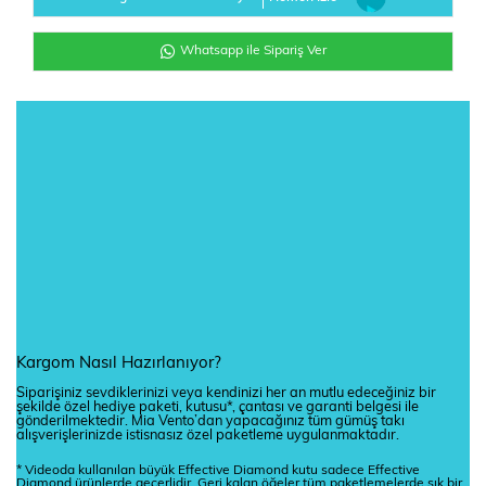
Whatsapp ile Sipariş Ver
Kargom Nasıl Hazırlanıyor?
Siparişiniz sevdiklerinizi veya kendinizi her an mutlu edeceğiniz bir
şekilde özel hediye paketi, kutusu*, çantası ve garanti belgesi ile
gönderilmektedir. Mia Vento’dan yapacağınız tüm gümüş takı
alışverişlerinizde istisnasız özel paketleme uygulanmaktadır.
* Videoda kullanılan büyük Effective Diamond kutu sadece Effective
Diamond ürünlerde geçerlidir. Geri kalan öğeler tüm paketlemelerde şık bir