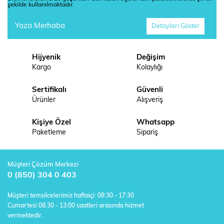
şekilde kullanılmaktadır.
Yaza Merhaba
Detayları Göster
Hijyenik
Değişim
Kargo
Kolaylığı
Sertifikalı
Güvenli
Ürünler
Alışveriş
Kişiye Özel
Whatsapp
Paketleme
Sipariş
Müşteri Çözüm Merkezi
0 (850) 304 0 403
Müşteri temsilcelerimiz haftaiçi: 08:30 - 17:30
Cumartesi 08:30 - 13:00 saatleri arasında hizmet
vermektedir.