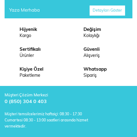
Yaza Merhaba
Detayları Göster
Hijyenik
Değişim
Kargo
Kolaylığı
Sertifikalı
Güvenli
Ürünler
Alışveriş
Kişiye Özel
Whatsapp
Paketleme
Sipariş
Müşteri Çözüm Merkezi
0 (850) 304 0 403
Müşteri temsilcelerimiz haftaiçi: 08:30 - 17:30
Cumartesi 08:30 - 13:00 saatleri arasında hizmet
vermektedir.