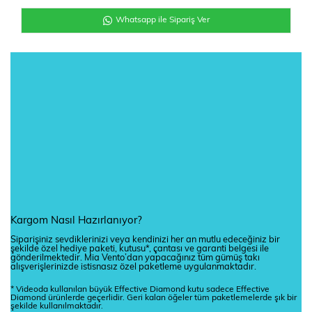
Whatsapp ile Sipariş Ver
Kargom Nasıl Hazırlanıyor?
Siparişiniz sevdiklerinizi veya kendinizi her an mutlu edeceğiniz bir
şekilde özel hediye paketi, kutusu*, çantası ve garanti belgesi ile
gönderilmektedir. Mia Vento’dan yapacağınız tüm gümüş takı
alışverişlerinizde istisnasız özel paketleme uygulanmaktadır.
* Videoda kullanılan büyük Effective Diamond kutu sadece Effective
Diamond ürünlerde geçerlidir. Geri kalan öğeler tüm paketlemelerde şık bir
şekilde kullanılmaktadır.