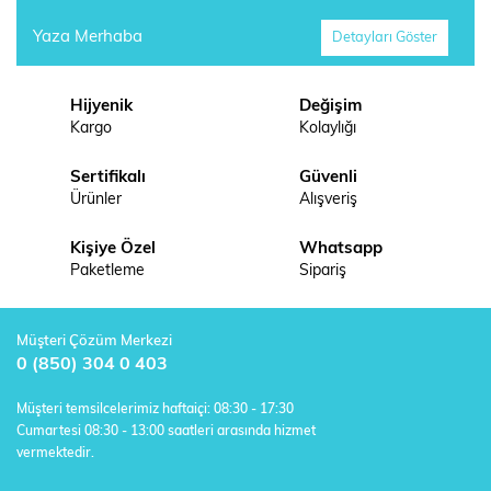
Yaza Merhaba
Detayları Göster
Hijyenik
Değişim
Kargo
Kolaylığı
Sertifikalı
Güvenli
Ürünler
Alışveriş
Kişiye Özel
Whatsapp
Paketleme
Sipariş
Müşteri Çözüm Merkezi
0 (850) 304 0 403
Müşteri temsilcelerimiz haftaiçi: 08:30 - 17:30
Cumartesi 08:30 - 13:00 saatleri arasında hizmet
vermektedir.