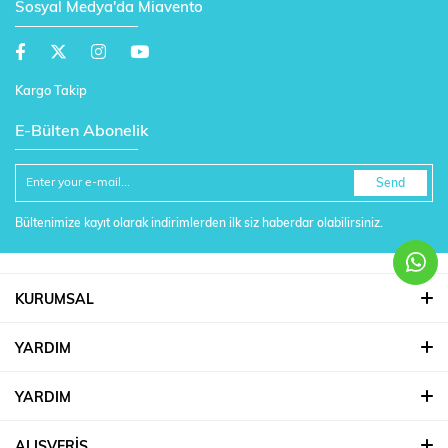
Sosyal Medya'da Miavento
Kargo Takip
E-Bülten Abonelik
Send
Bültenimize kayıt olarak indirimlerden ilk siz haberdar olabilirsiniz.
KURUMSAL
YARDIM
YARDIM
ALIŞVERİŞ