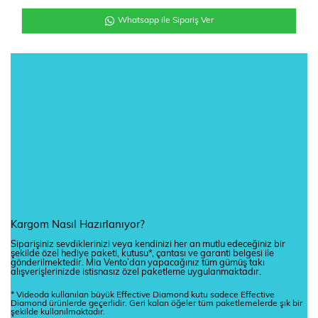
Whatsapp ile Sipariş Ver
Kargom Nasıl Hazırlanıyor?
Siparişiniz sevdiklerinizi veya kendinizi her an mutlu edeceğiniz bir
şekilde özel hediye paketi, kutusu*, çantası ve garanti belgesi ile
gönderilmektedir. Mia Vento’dan yapacağınız tüm gümüş takı
alışverişlerinizde istisnasız özel paketleme uygulanmaktadır.
* Videoda kullanılan büyük Effective Diamond kutu sadece Effective
Diamond ürünlerde geçerlidir. Geri kalan öğeler tüm paketlemelerde şık bir
şekilde kullanılmaktadır.