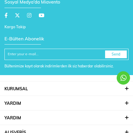
Sosyal Medya'da Miavento
Kargo Takip
E-Bülten Abonelik
Send
Bültenimize kayıt olarak indirimlerden ilk siz haberdar olabilirsiniz.
KURUMSAL
YARDIM
YARDIM
ALIŞVERİŞ