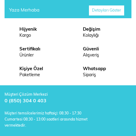
Yaza Merhaba
Detayları Göster
Hijyenik
Değişim
Kargo
Kolaylığı
Sertifikalı
Güvenli
Ürünler
Alışveriş
Kişiye Özel
Whatsapp
Paketleme
Sipariş
Müşteri Çözüm Merkezi
0 (850) 304 0 403
Müşteri temsilcelerimiz haftaiçi: 08:30 - 17:30
Cumartesi 08:30 - 13:00 saatleri arasında hizmet
vermektedir.