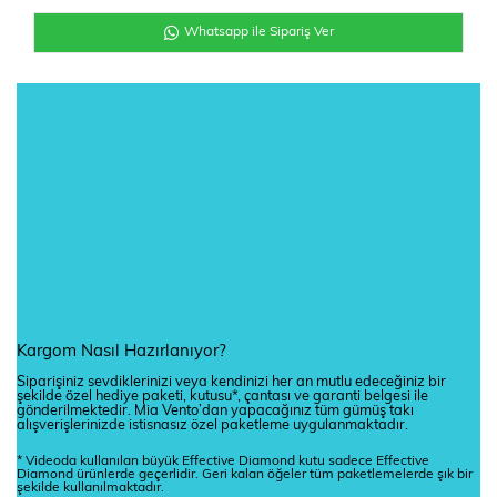
Whatsapp ile Sipariş Ver
Kargom Nasıl Hazırlanıyor?
Siparişiniz sevdiklerinizi veya kendinizi her an mutlu edeceğiniz bir
şekilde özel hediye paketi, kutusu*, çantası ve garanti belgesi ile
gönderilmektedir. Mia Vento’dan yapacağınız tüm gümüş takı
alışverişlerinizde istisnasız özel paketleme uygulanmaktadır.
* Videoda kullanılan büyük Effective Diamond kutu sadece Effective
Diamond ürünlerde geçerlidir. Geri kalan öğeler tüm paketlemelerde şık bir
şekilde kullanılmaktadır.