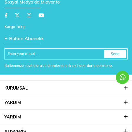
Sosyal Medya'da Miavento
Kargo Takip
E-Bülten Abonelik
Send
Bültenimize kayıt olarak indirimlerden ilk siz haberdar olabilirsiniz.
KURUMSAL
YARDIM
YARDIM
ALIŞVERİŞ