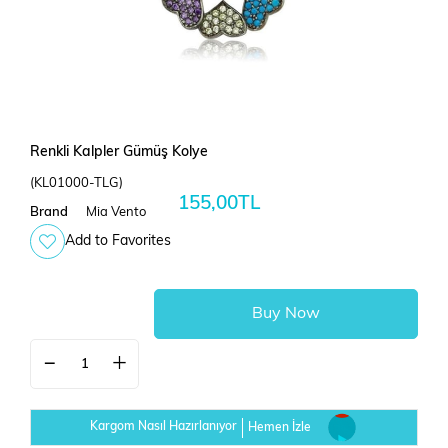
Renkli Kalpler Gümüş Kolye
(KL01000-TLG)
155,00TL
Brand
Mia Vento
Add to Favorites
Kargom Nasıl Hazırlanıyor
Hemen İzle