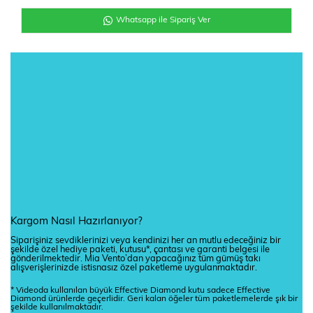
Whatsapp ile Sipariş Ver
Kargom Nasıl Hazırlanıyor?
Siparişiniz sevdiklerinizi veya kendinizi her an mutlu edeceğiniz bir
şekilde özel hediye paketi, kutusu*, çantası ve garanti belgesi ile
gönderilmektedir. Mia Vento’dan yapacağınız tüm gümüş takı
alışverişlerinizde istisnasız özel paketleme uygulanmaktadır.
* Videoda kullanılan büyük Effective Diamond kutu sadece Effective
Diamond ürünlerde geçerlidir. Geri kalan öğeler tüm paketlemelerde şık bir
şekilde kullanılmaktadır.