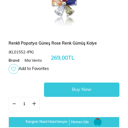
Renkli Papatya Güneş Rose Renk Gümüş Kolye
(KL01552-IPK)
269,00TL
Brand
Mia Vento
Add to Favorites
Kargom Nasıl Hazırlanıyor
Hemen İzle