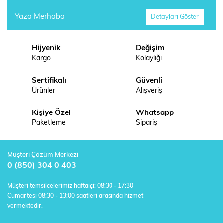
Yaza Merhaba
Detayları Göster
Hijyenik
Değişim
Kargo
Kolaylığı
Sertifikalı
Güvenli
Ürünler
Alışveriş
Kişiye Özel
Whatsapp
Paketleme
Sipariş
Müşteri Çözüm Merkezi
0 (850) 304 0 403
Müşteri temsilcelerimiz haftaiçi: 08:30 - 17:30
Cumartesi 08:30 - 13:00 saatleri arasında hizmet
vermektedir.