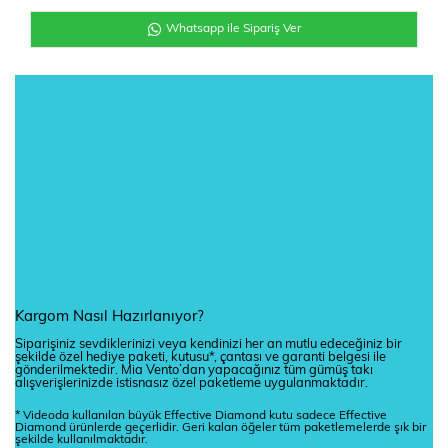
Whatsapp ile Sipariş Ver
Kargom Nasıl Hazırlanıyor?
Siparişiniz sevdiklerinizi veya kendinizi her an mutlu edeceğiniz bir
şekilde özel hediye paketi, kutusu*, çantası ve garanti belgesi ile
gönderilmektedir. Mia Vento’dan yapacağınız tüm gümüş takı
alışverişlerinizde istisnasız özel paketleme uygulanmaktadır.
* Videoda kullanılan büyük Effective Diamond kutu sadece Effective
Diamond ürünlerde geçerlidir. Geri kalan öğeler tüm paketlemelerde şık bir
şekilde kullanılmaktadır.