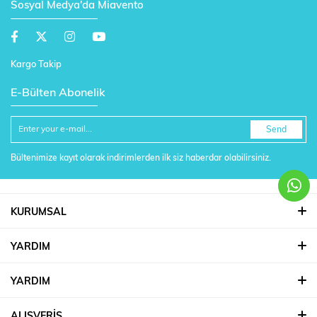
Sosyal Medya'da Miavento
Kargo Takip
E-Bülten Abonelik
Send
Bültenimize kayıt olarak indirimlerden ilk siz haberdar olabilirsiniz.
KURUMSAL
YARDIM
YARDIM
ALIŞVERİŞ