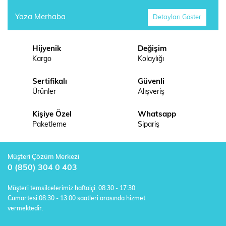
Yaza Merhaba
Detayları Göster
Hijyenik
Değişim
Kargo
Kolaylığı
Sertifikalı
Güvenli
Ürünler
Alışveriş
Kişiye Özel
Whatsapp
Paketleme
Sipariş
Müşteri Çözüm Merkezi
0 (850) 304 0 403
Müşteri temsilcelerimiz haftaiçi: 08:30 - 17:30
Cumartesi 08:30 - 13:00 saatleri arasında hizmet
vermektedir.