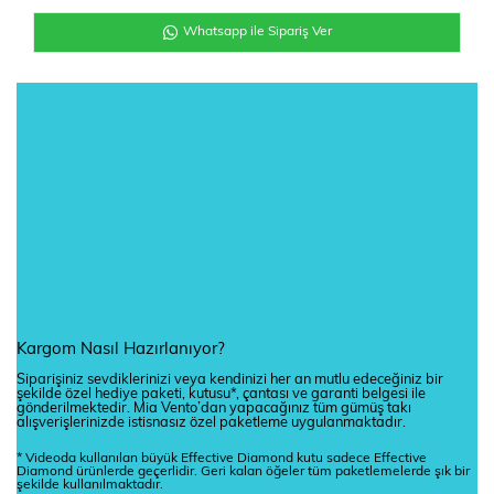
Whatsapp ile Sipariş Ver
Kargom Nasıl Hazırlanıyor?
Siparişiniz sevdiklerinizi veya kendinizi her an mutlu edeceğiniz bir
şekilde özel hediye paketi, kutusu*, çantası ve garanti belgesi ile
gönderilmektedir. Mia Vento’dan yapacağınız tüm gümüş takı
alışverişlerinizde istisnasız özel paketleme uygulanmaktadır.
* Videoda kullanılan büyük Effective Diamond kutu sadece Effective
Diamond ürünlerde geçerlidir. Geri kalan öğeler tüm paketlemelerde şık bir
şekilde kullanılmaktadır.