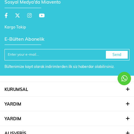
Sosyal Medya'da Miavento
Kargo Takip
E-Bülten Abonelik
Send
Bültenimize kayıt olarak indirimlerden ilk siz haberdar olabilirsiniz.
KURUMSAL
YARDIM
YARDIM
ALIŞVERİŞ