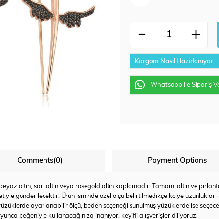
Kargom Nasıl Hazırlanıyor
Whatsapp ile Sipariş V
Comments
(0)
Payment Options
az altın, sarı altın veya rosegold altın kaplamadır. Tamamı altın ve pırlanta u
tiyle gönderilecektir. Ürün isminde özel ölçü belirtilmedikçe kolye uzunlukları
yüzüklerde ayarlanabilir ölçü, beden seçeneği sunulmuş yüzüklerde ise seçec
yunca beğeniyle kullanacağınıza inanıyor, keyifli alışverişler diliyoruz.