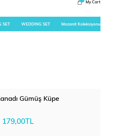
My Cart
 SET
WEDDING SET
Mozanit Koleksiyonu
 Kanadı Gümüş Küpe
179,00TL