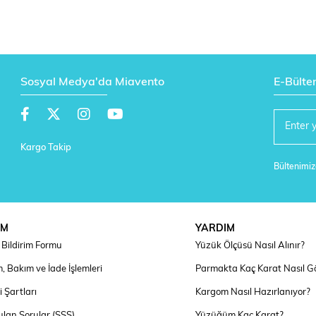
Sosyal Medya'da Miavento
E-Bülte
Kargo Takip
Bültenimize
IM
YARDIM
Bildirim Formu
Yüzük Ölçüsü Nasıl Alınır?
, Bakım ve İade İşlemleri
Parmakta Kaç Karat Nasıl G
 Şartları
Kargom Nasıl Hazırlanıyor?
ulan Sorular (SSS)
Yüzüğüm Kaç Karat?