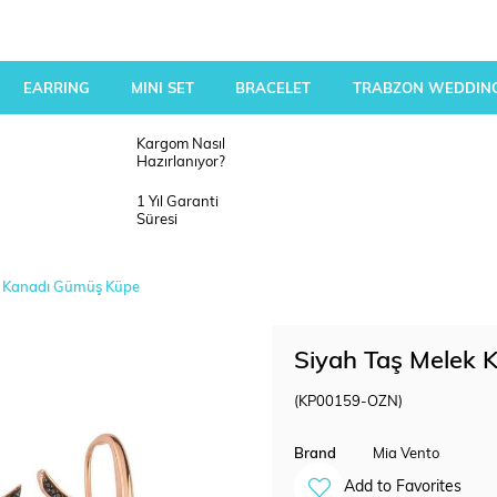
EARRING
MINI SET
BRACELET
TRABZON WEDDING
Kargom Nasıl
Hazırlanıyor?
1 Yıl Garanti
Süresi
k Kanadı Gümüş Küpe
Siyah Taş Melek
(KP00159-OZN)
Brand
Mia Vento
Add to Favorites