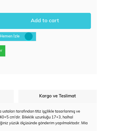
Hemen İzle
er
Kargo ve Teslimat
staları tarafından titiz işçilikle tasarlanmış ve
 40+5 cm'dir. Bileklik uzunluğu 17+3, halhal
eğiniz yüzük ölçüsünde gönderim yapılmaktadır. Mia