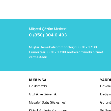
Müşteri Çözüm Merkezi
0 (850) 304 0 403
Müşteri temsilcelerimiz haftaiçi: 08:30 - 17:30
Cumartesi 08:30 - 13:00 saatleri arasında hizmet
vermektedir.
KURUMSAL
YARD
Hakkımızda
Havale 
Gizlilik ve Güvenlik
Değişim
Mesafeli Satış Sözleşmesi
Garanti
Kişisel Verilerin Korunması
Sık Sor