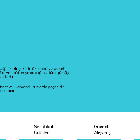
eğiniz bir şekilde özel hediye paketi,
r. Mia Vento’dan yapacağınız tüm gümüş
maktadır.
ffective Diamond ürünlerde geçerlidir.
lmaktadır.
Sertifikalı
Güvenli
Ürünler
Alışveriş