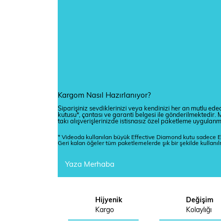
Kargom Nasıl Hazırlanıyor?
Siparişiniz sevdiklerinizi veya kendinizi her an mutlu edec
kutusu*, çantası ve garanti belgesi ile gönderilmektedi
takı alışverişlerinizde istisnasız özel paketleme uygulan
* Videoda kullanılan büyük Effective Diamond kutu sadece E
Geri kalan öğeler tüm paketlemelerde şık bir şekilde kullanı
Yaza Merhaba
Hijyenik
Değişim
Kargo
Kolaylığı