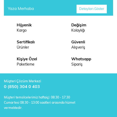
Yaza Merhaba
Detayları Göster
Hijyenik
Değişim
Kargo
Kolaylığı
Sertifikalı
Güvenli
Ürünler
Alışveriş
Kişiye Özel
Whatsapp
Paketleme
Sipariş
Müşteri Çözüm Merkezi
0 (850) 304 0 403
Müşteri temsilcelerimiz haftaiçi: 08:30 - 17:30
Cumartesi 08:30 - 13:00 saatleri arasında hizmet
vermektedir.