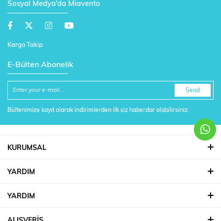
Sosyal Medya'da Miavento
Kargo Takip
E-Bülten Abonelik
Send
Bültenimize kayıt olarak indirimlerden ilk siz haberdar olabilirsiniz.
KURUMSAL
YARDIM
YARDIM
ALIŞVERİŞ