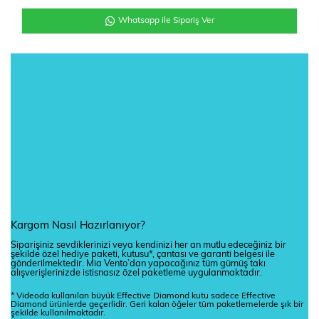
Whatsapp ile Sipariş Ver
Kargom Nasıl Hazırlanıyor?
Siparişiniz sevdiklerinizi veya kendinizi her an mutlu edeceğiniz bir
şekilde özel hediye paketi, kutusu*, çantası ve garanti belgesi ile
gönderilmektedir. Mia Vento’dan yapacağınız tüm gümüş takı
alışverişlerinizde istisnasız özel paketleme uygulanmaktadır.
* Videoda kullanılan büyük Effective Diamond kutu sadece Effective
Diamond ürünlerde geçerlidir. Geri kalan öğeler tüm paketlemelerde şık bir
şekilde kullanılmaktadır.