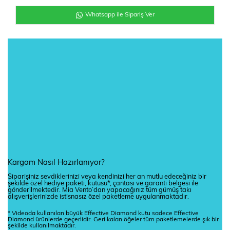
Whatsapp ile Sipariş Ver
Kargom Nasıl Hazırlanıyor?
Siparişiniz sevdiklerinizi veya kendinizi her an mutlu edeceğiniz bir
şekilde özel hediye paketi, kutusu*, çantası ve garanti belgesi ile
gönderilmektedir. Mia Vento’dan yapacağınız tüm gümüş takı
alışverişlerinizde istisnasız özel paketleme uygulanmaktadır.
* Videoda kullanılan büyük Effective Diamond kutu sadece Effective
Diamond ürünlerde geçerlidir. Geri kalan öğeler tüm paketlemelerde şık bir
şekilde kullanılmaktadır.