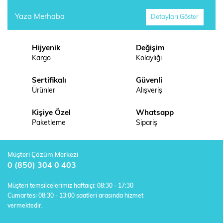
Yaza Merhaba
Detayları Göster
Hijyenik
Değişim
Kargo
Kolaylığı
Sertifikalı
Güvenli
Ürünler
Alışveriş
Kişiye Özel
Whatsapp
Paketleme
Sipariş
Müşteri Çözüm Merkezi
0 (850) 304 0 403
Müşteri temsilcelerimiz haftaiçi: 08:30 - 17:30
Cumartesi 08:30 - 13:00 saatleri arasında hizmet
vermektedir.