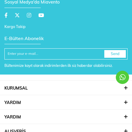
Sosyal Medya'da Miavento
Kargo Takip
E-Bülten Abonelik
Send
Bültenimize kayıt olarak indirimlerden ilk siz haberdar olabilirsiniz.
KURUMSAL
YARDIM
YARDIM
ALIŞVERİŞ