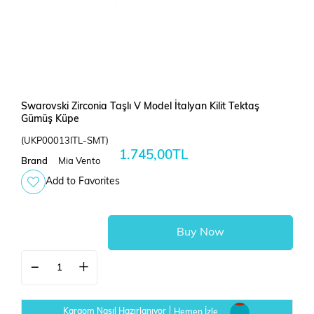
Swarovski Zirconia Taşlı V Model İtalyan Kilit Tektaş
Gümüş Küpe
(UKP00013ITL-SMT)
1.745,00TL
Brand
Mia Vento
Add to Favorites
Kargom Nasıl Hazırlanıyor
Hemen İzle