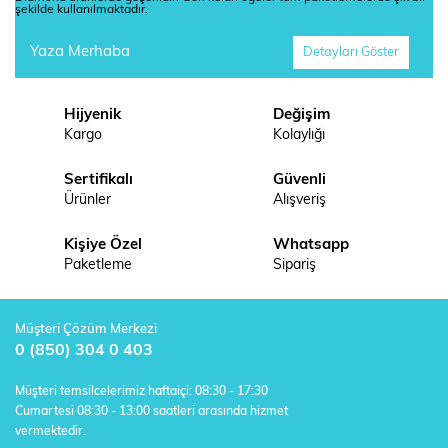
şekilde kullanılmaktadır.
Yaza Merhaba
Detayları Göster
Hijyenik
Değişim
Kargo
Kolaylığı
Sertifikalı
Güvenli
Ürünler
Alışveriş
Kişiye Özel
Whatsapp
Paketleme
Sipariş
Müşteri Çözüm Merkezi
0 (850) 304 0 403
Müşteri temsilcelerimiz haftaiçi: 08:30 - 17:30
Cumartesi 08:30 - 13:00 saatleri arasında hizmet
vermektedir.