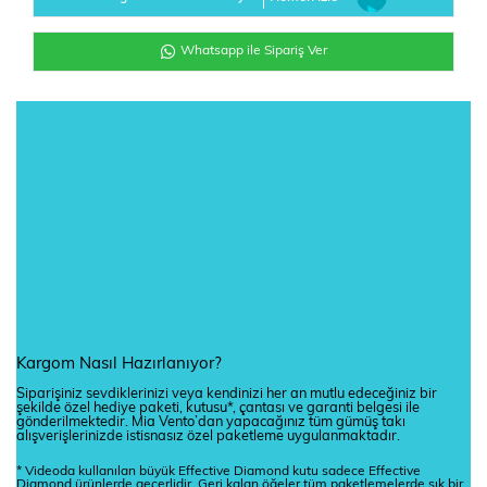
Whatsapp ile Sipariş Ver
Kargom Nasıl Hazırlanıyor?
Siparişiniz sevdiklerinizi veya kendinizi her an mutlu edeceğiniz bir
şekilde özel hediye paketi, kutusu*, çantası ve garanti belgesi ile
gönderilmektedir. Mia Vento’dan yapacağınız tüm gümüş takı
alışverişlerinizde istisnasız özel paketleme uygulanmaktadır.
* Videoda kullanılan büyük Effective Diamond kutu sadece Effective
Diamond ürünlerde geçerlidir. Geri kalan öğeler tüm paketlemelerde şık bir