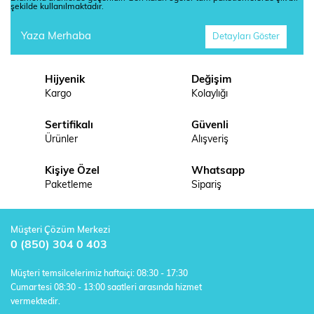
şekilde kullanılmaktadır.
Yaza Merhaba
Detayları Göster
Hijyenik
Değişim
Kargo
Kolaylığı
Sertifikalı
Güvenli
Ürünler
Alışveriş
Kişiye Özel
Whatsapp
Paketleme
Sipariş
Müşteri Çözüm Merkezi
0 (850) 304 0 403
Müşteri temsilcelerimiz haftaiçi: 08:30 - 17:30
Cumartesi 08:30 - 13:00 saatleri arasında hizmet
vermektedir.