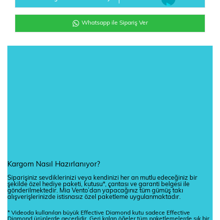
Whatsapp ile Sipariş Ver
Kargom Nasıl Hazırlanıyor?
Siparişiniz sevdiklerinizi veya kendinizi her an mutlu edeceğiniz bir
şekilde özel hediye paketi, kutusu*, çantası ve garanti belgesi ile
gönderilmektedir. Mia Vento’dan yapacağınız tüm gümüş takı
alışverişlerinizde istisnasız özel paketleme uygulanmaktadır.
* Videoda kullanılan büyük Effective Diamond kutu sadece Effective
Diamond ürünlerde geçerlidir. Geri kalan öğeler tüm paketlemelerde şık bir