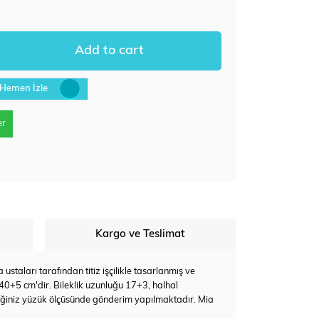
Hemen İzle
er
Kargo ve Teslimat
staları tarafından titiz işçilikle tasarlanmış ve
 40+5 cm'dir. Bileklik uzunluğu 17+3, halhal
eğiniz yüzük ölçüsünde gönderim yapılmaktadır. Mia