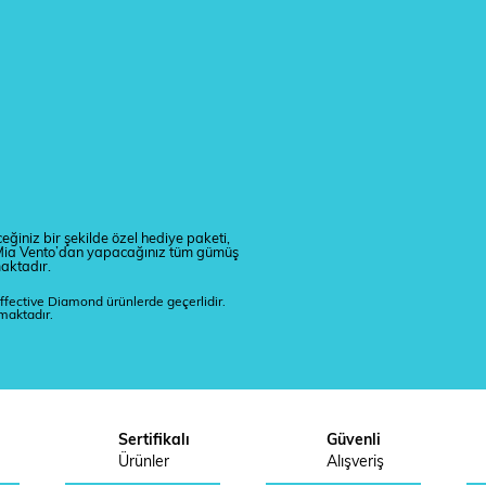
eğiniz bir şekilde özel hediye paketi,
r. Mia Vento’dan yapacağınız tüm gümüş
maktadır.
ffective Diamond ürünlerde geçerlidir.
lmaktadır.
Sertifikalı
Güvenli
Ürünler
Alışveriş