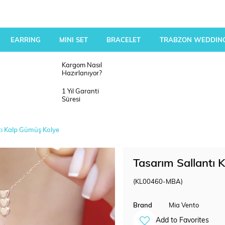
EARRING
MINI SET
BRACELET
TRABZON WEDDING
Kargom Nasıl
Hazırlanıyor?
1 Yıl Garanti
Süresi
tı Kalp Gümüş Kolye
Tasarım Sallantı 
(KL00460-MBA)
Brand
Mia Vento
Add to Favorites