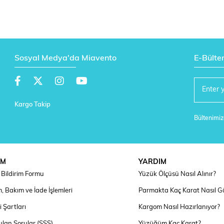
Sosyal Medya'da Miavento
E-Bülte
Kargo Takip
Bültenimize
IM
YARDIM
Bildirim Formu
Yüzük Ölçüsü Nasıl Alınır?
, Bakım ve İade İşlemleri
Parmakta Kaç Karat Nasıl G
 Şartları
Kargom Nasıl Hazırlanıyor?
ulan Sorular (SSS)
Yüzüğüm Kaç Karat?