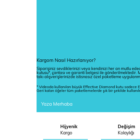
Kargom Nasıl Hazırlanıyor?
Siparişiniz sevdiklerinizi veya kendinizi her an mutlu edec
kutusu*, çantası ve garanti belgesi ile gönderilmektedi
takı alışverişlerinizde istisnasız özel paketleme uygulan
* Videoda kullanılan büyük Effective Diamond kutu sadece E
Geri kalan öğeler tüm paketlemelerde şık bir şekilde kullanı
Yaza Merhaba
Hijyenik
Değişim
Kargo
Kolaylığı