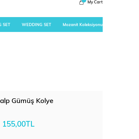
My Cart
 SET
WEDDING SET
Mozanit Koleksiyonu
Kalp Gümüş Kolye
155,00TL