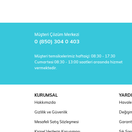
Müşteri Çözüm Merkezi
0 (850) 304 0 403
Müşteri temsilcelerimiz haftaiçi: 08:30 - 17:30
Cumartesi 08:30 - 13:00 saatleri arasında hizmet
vermektedir.
KURUMSAL
YARD
Hakkımızda
Havale 
Gizlilik ve Güvenlik
Değişim
Mesafeli Satış Sözleşmesi
Garanti
Kişisel Verilerin Korunması
Sık Sor