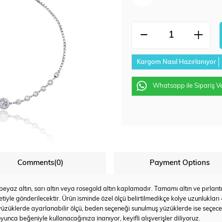
Kargom Nasıl Hazırlanıyor
Whatsapp ile Sipariş V
Comments
(0)
Payment Options
az altın, sarı altın veya rosegold altın kaplamadır. Tamamı altın ve pırlanta u
tiyle gönderilecektir. Ürün isminde özel ölçü belirtilmedikçe kolye uzunlukları
yüzüklerde ayarlanabilir ölçü, beden seçeneği sunulmuş yüzüklerde ise seçec
yunca beğeniyle kullanacağınıza inanıyor, keyifli alışverişler diliyoruz.