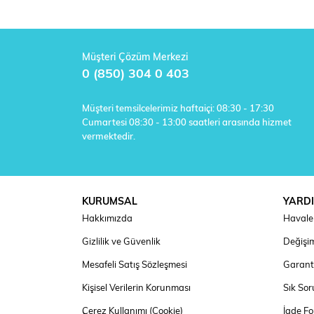
Müşteri Çözüm Merkezi
0 (850) 304 0 403
Müşteri temsilcelerimiz haftaiçi: 08:30 - 17:30
Cumartesi 08:30 - 13:00 saatleri arasında hizmet
vermektedir.
KURUMSAL
YARD
Hakkımızda
Havale 
Gizlilik ve Güvenlik
Değişim
Mesafeli Satış Sözleşmesi
Garanti
Kişisel Verilerin Korunması
Sık Sor
Çerez Kullanımı (Cookie)
İade F