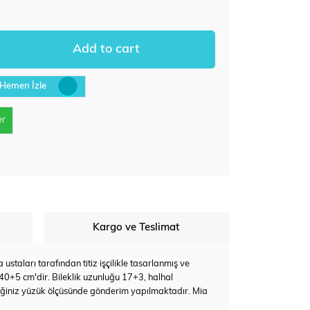
Hemen İzle
er
Kargo ve Teslimat
staları tarafından titiz işçilikle tasarlanmış ve
 40+5 cm'dir. Bileklik uzunluğu 17+3, halhal
eğiniz yüzük ölçüsünde gönderim yapılmaktadır. Mia