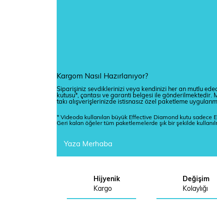
Kargom Nasıl Hazırlanıyor?
Siparişiniz sevdiklerinizi veya kendinizi her an mutlu edec
kutusu*, çantası ve garanti belgesi ile gönderilmektedi
takı alışverişlerinizde istisnasız özel paketleme uygulan
* Videoda kullanılan büyük Effective Diamond kutu sadece E
Geri kalan öğeler tüm paketlemelerde şık bir şekilde kullanı
Yaza Merhaba
Hijyenik
Değişim
Kargo
Kolaylığı