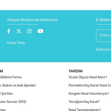
Sosyal Medya'da Miavento
E-Bülte
Kargo Takip
Bültenimize
IM
YARDIM
Bildirim Formu
Yüzük Ölçüsü Nasıl Alınır?
, Bakım ve İade İşlemleri
Parmakta Kaç Karat Nasıl G
 Şartları
Kargom Nasıl Hazırlanıyor?
ulan Sorular (SSS)
Yüzüğüm Kaç Karat?
ormu
Nasıl Temizlemeliyim?