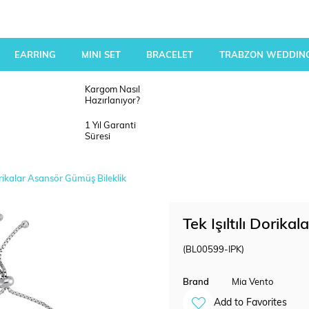
EARRING
MINI SET
BRACELET
TRABZON WEDDING
Kargom Nasıl
Hazırlanıyor?
1 Yıl Garanti
Süresi
Dorikalar Asansör Gümüş Bileklik
Tek Işıltılı Dorik
(BL00599-IPK)
Brand
Mia Vento
Add to Favorites