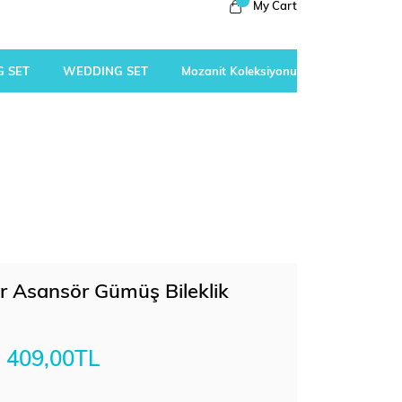
My Cart
 SET
WEDDING SET
Mozanit Koleksiyonu
alar Asansör Gümüş Bileklik
409,00TL