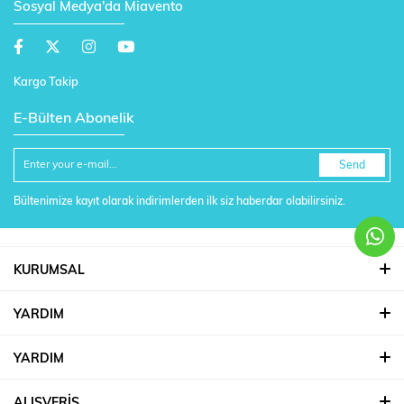
Sosyal Medya'da Miavento
Kargo Takip
E-Bülten Abonelik
Send
Bültenimize kayıt olarak indirimlerden ilk siz haberdar olabilirsiniz.
KURUMSAL
YARDIM
YARDIM
ALIŞVERİŞ