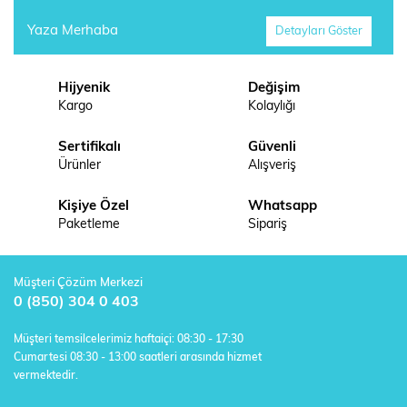
Yaza Merhaba
Detayları Göster
Hijyenik
Değişim
Kargo
Kolaylığı
Sertifikalı
Güvenli
Ürünler
Alışveriş
Kişiye Özel
Whatsapp
Paketleme
Sipariş
Müşteri Çözüm Merkezi
0 (850) 304 0 403
Müşteri temsilcelerimiz haftaiçi: 08:30 - 17:30
Cumartesi 08:30 - 13:00 saatleri arasında hizmet
vermektedir.