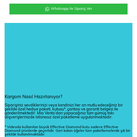
Whatsapp ile Sipariş Ver
Kargom Nasıl Hazırlanıyor?
Siparişiniz sevdiklerinizi veya kendinizi her an mutlu edeceğiniz bir
şekilde özel hediye paketi, kutusu*, çantası ve garanti belgesi ile
gönderilmektedir. Mia Vento’dan yapacağınız tüm gümüş takı
alışverişlerinizde istisnasız özel paketleme uygulanmaktadır.
* Videoda kullanılan büyük Effective Diamond kutu sadece Effective
Diamond ürünlerde geçerlidir. Geri kalan öğeler tüm paketlemelerde şık bir
şekilde kullanılmaktadır.