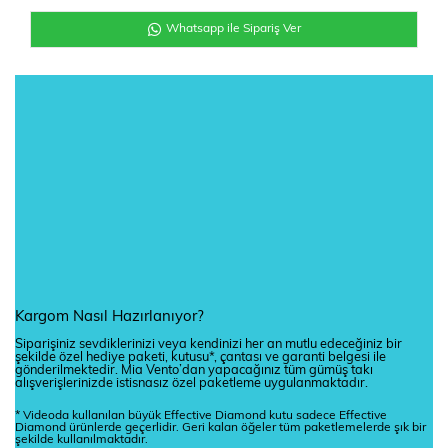
Whatsapp ile Sipariş Ver
Kargom Nasıl Hazırlanıyor?
Siparişiniz sevdiklerinizi veya kendinizi her an mutlu edeceğiniz bir
şekilde özel hediye paketi, kutusu*, çantası ve garanti belgesi ile
gönderilmektedir. Mia Vento’dan yapacağınız tüm gümüş takı
alışverişlerinizde istisnasız özel paketleme uygulanmaktadır.
* Videoda kullanılan büyük Effective Diamond kutu sadece Effective
Diamond ürünlerde geçerlidir. Geri kalan öğeler tüm paketlemelerde şık bir
şekilde kullanılmaktadır.