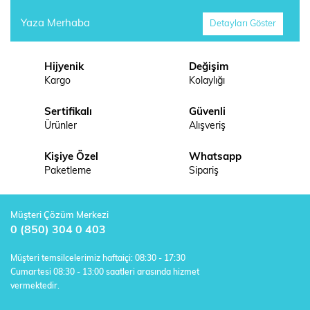
Yaza Merhaba
Detayları Göster
Hijyenik
Değişim
Kargo
Kolaylığı
Sertifikalı
Güvenli
Ürünler
Alışveriş
Kişiye Özel
Whatsapp
Paketleme
Sipariş
Müşteri Çözüm Merkezi
0 (850) 304 0 403
Müşteri temsilcelerimiz haftaiçi: 08:30 - 17:30
Cumartesi 08:30 - 13:00 saatleri arasında hizmet
vermektedir.