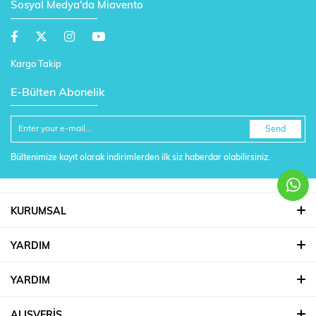
Sosyal Medya'da Miavento
Kargo Takip
E-Bülten Abonelik
Send
Bültenimize kayıt olarak indirimlerden ilk siz haberdar olabilirsiniz.
KURUMSAL
YARDIM
YARDIM
ALIŞVERİŞ