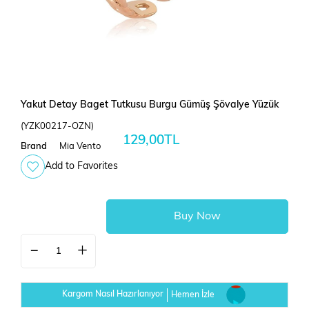
Yakut Detay Baget Tutkusu Burgu Gümüş Şövalye Yüzük
(YZK00217-OZN)
129,00TL
Brand
Mia Vento
Add to Favorites
Kargom Nasıl Hazırlanıyor
Hemen İzle