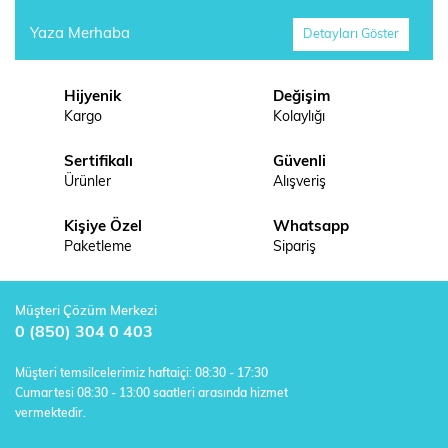
Yaza Merhaba
Detayları Göster
Hijyenik
Değişim
Kargo
Kolaylığı
Sertifikalı
Güvenli
Ürünler
Alışveriş
Kişiye Özel
Whatsapp
Paketleme
Sipariş
Müşteri Çözüm Merkezi
0 (850) 304 0 403
Müşteri temsilcelerimiz haftaiçi: 08:30 - 17:30
Cumartesi 08:30 - 13:00 saatleri arasında hizmet
vermektedir.