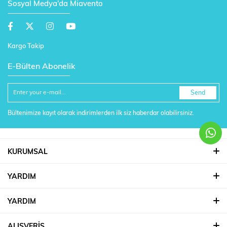
Sosyal Medya'da Miavento
Kargo Takip
E-Bülten Abonelik
Send
Bültenimize kayıt olarak indirimlerden ilk siz haberdar olabilirsiniz.
KURUMSAL
YARDIM
YARDIM
ALIŞVERİŞ