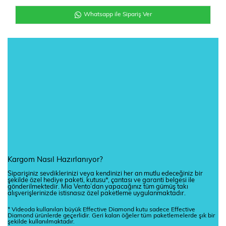
Whatsapp ile Sipariş Ver
Kargom Nasıl Hazırlanıyor?
Siparişiniz sevdiklerinizi veya kendinizi her an mutlu edeceğiniz bir
şekilde özel hediye paketi, kutusu*, çantası ve garanti belgesi ile
gönderilmektedir. Mia Vento’dan yapacağınız tüm gümüş takı
alışverişlerinizde istisnasız özel paketleme uygulanmaktadır.
* Videoda kullanılan büyük Effective Diamond kutu sadece Effective
Diamond ürünlerde geçerlidir. Geri kalan öğeler tüm paketlemelerde şık bir
şekilde kullanılmaktadır.