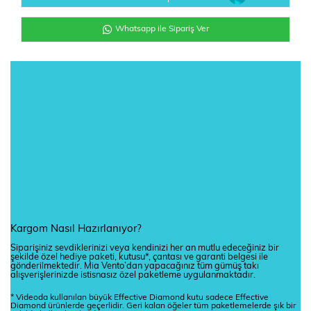
Whatsapp ile Sipariş Ver
Kargom Nasıl Hazırlanıyor?
Siparişiniz sevdiklerinizi veya kendinizi her an mutlu edeceğiniz bir
şekilde özel hediye paketi, kutusu*, çantası ve garanti belgesi ile
gönderilmektedir. Mia Vento’dan yapacağınız tüm gümüş takı
alışverişlerinizde istisnasız özel paketleme uygulanmaktadır.
* Videoda kullanılan büyük Effective Diamond kutu sadece Effective
Diamond ürünlerde geçerlidir. Geri kalan öğeler tüm paketlemelerde şık bir