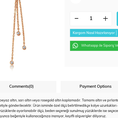
Kargom Nasıl Hazırlanıyor
Whatsapp ile Sipariş V
Comments
(0)
Payment Options
az altın, sarı altın veya rosegold altın kaplamadır. Tamamı altın ve pırlanta u
tiyle gönderilecektir. Ürün isminde özel ölçü belirtilmedikçe kolye uzunlukları
yüzüklerde ayarlanabilir ölçü, beden seçeneği sunulmuş yüzüklerde ise seçec
yunca beğeniyle kullanacağınıza inanıyor, keyifli alışverişler diliyoruz.