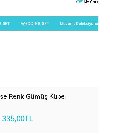
My Cart
 SET
WEDDING SET
Mozanit Koleksiyonu
Rose Renk Gümüş Küpe
335,00TL