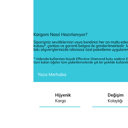
Kargom Nasıl Hazırlanıyor?
Siparişiniz sevdiklerinizi veya kendinizi her an mutlu edec
kutusu*, çantası ve garanti belgesi ile gönderilmektedi
takı alışverişlerinizde istisnasız özel paketleme uygulan
* Videoda kullanılan büyük Effective Diamond kutu sadece E
Geri kalan öğeler tüm paketlemelerde şık bir şekilde kullanı
Yaza Merhaba
Hijyenik
Değişim
Kargo
Kolaylığı