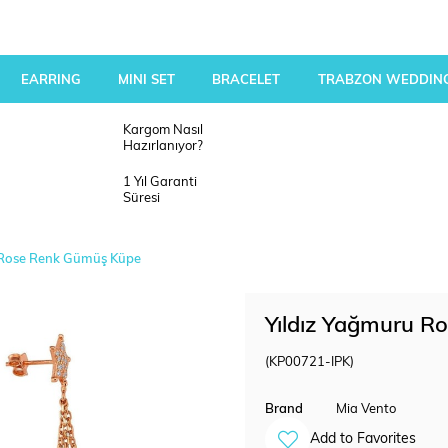
EARRING
MINI SET
BRACELET
TRABZON WEDDING
Kargom Nasıl
Hazırlanıyor?
1 Yıl Garanti
Süresi
 Rose Renk Gümüş Küpe
Yıldız Yağmuru 
(KP00721-IPK)
Brand
Mia Vento
Add to Favorites