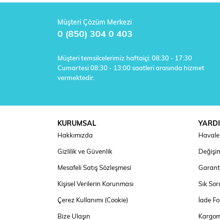
Müşteri Çözüm Merkezi
0 (850) 304 0 403
Müşteri temsilcelerimiz haftaiçi: 08:30 - 17:30
Cumartesi 08:30 - 13:00 saatleri arasında hizmet
vermektedir.
KURUMSAL
YARD
Hakkımızda
Havale 
Gizlilik ve Güvenlik
Değişim
Mesafeli Satış Sözleşmesi
Garanti
Kişisel Verilerin Korunması
Sık Sor
Çerez Kullanımı (Cookie)
İade F
Bize Ulaşın
Kargom