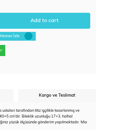
Hemen İzle
er
Kargo ve Teslimat
staları tarafından titiz işçilikle tasarlanmış ve
 40+5 cm'dir. Bileklik uzunluğu 17+3, halhal
eğiniz yüzük ölçüsünde gönderim yapılmaktadır. Mia