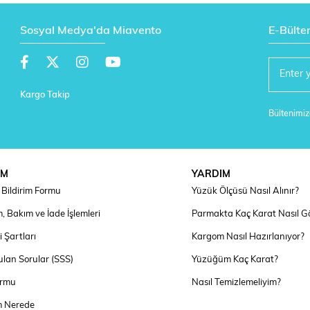
Sosyal Medya'da Miavento
E-Bülte
Kargo Takip
Bültenimize
IM
YARDIM
Bildirim Formu
Yüzük Ölçüsü Nasıl Alınır?
, Bakım ve İade İşlemleri
Parmakta Kaç Karat Nasıl G
 Şartları
Kargom Nasıl Hazırlanıyor?
ulan Sorular (SSS)
Yüzüğüm Kaç Karat?
ormu
Nasıl Temizlemeliyim?
 Nerede