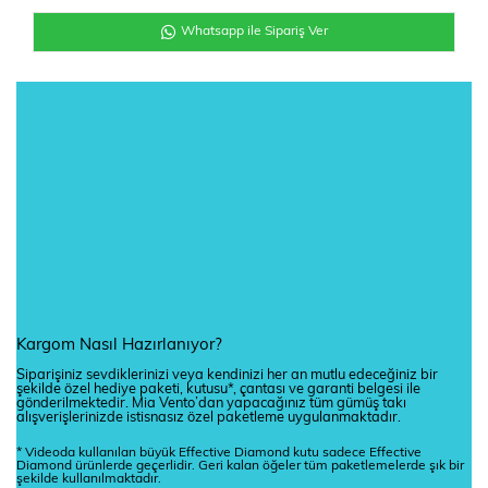
Whatsapp ile Sipariş Ver
Kargom Nasıl Hazırlanıyor?
Siparişiniz sevdiklerinizi veya kendinizi her an mutlu edeceğiniz bir
şekilde özel hediye paketi, kutusu*, çantası ve garanti belgesi ile
gönderilmektedir. Mia Vento’dan yapacağınız tüm gümüş takı
alışverişlerinizde istisnasız özel paketleme uygulanmaktadır.
* Videoda kullanılan büyük Effective Diamond kutu sadece Effective
Diamond ürünlerde geçerlidir. Geri kalan öğeler tüm paketlemelerde şık bir
şekilde kullanılmaktadır.