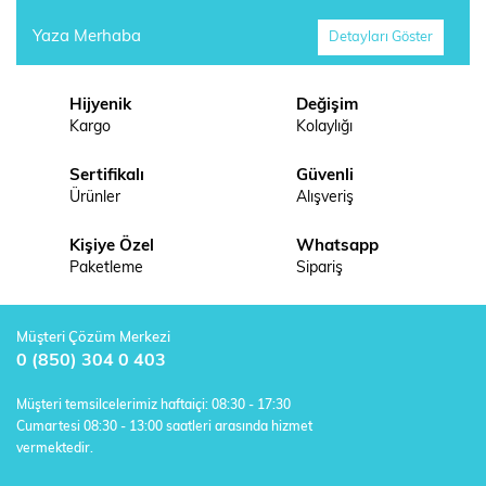
Yaza Merhaba
Detayları Göster
Hijyenik
Değişim
Kargo
Kolaylığı
Sertifikalı
Güvenli
Ürünler
Alışveriş
Kişiye Özel
Whatsapp
Paketleme
Sipariş
Müşteri Çözüm Merkezi
0 (850) 304 0 403
Müşteri temsilcelerimiz haftaiçi: 08:30 - 17:30
Cumartesi 08:30 - 13:00 saatleri arasında hizmet
vermektedir.