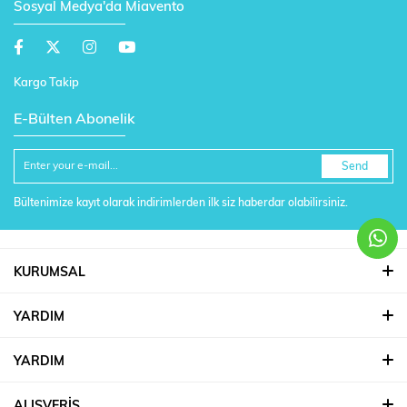
Sosyal Medya'da Miavento
Kargo Takip
E-Bülten Abonelik
Send
Bültenimize kayıt olarak indirimlerden ilk siz haberdar olabilirsiniz.
KURUMSAL
YARDIM
YARDIM
ALIŞVERİŞ