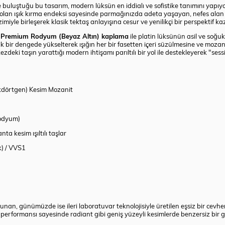
buluştuğu bu tasarım, modern lüksün en iddialı ve sofistike tanımını yapıy
olan ışık kırma endeksi sayesinde parmağınızda adeta yaşayan, nefes alan
miyle birleşerek klasik tektaş anlayışına cesur ve yenilikçi bir perspektif ka
n
Premium Rodyum (Beyaz Altın) kaplama
ile platin lüksünün asil ve soğuk 
k bir dengede yükselterek ışığın her bir fasetten içeri süzülmesine ve mozan
ezdeki taşın yarattığı modern ihtişamı parıltılı bir yol ile destekleyerek "sessiz
kdörtgen) Kesim Mozanit
odyum)
a kesim ışıltılı taşlar
k) / VVS1
an, günümüzde ise ileri laboratuvar teknolojisiyle üretilen eşsiz bir cevhe
performansı sayesinde radiant gibi geniş yüzeyli kesimlerde benzersiz bir g