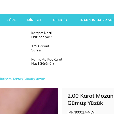
KÜPE
MİNİ SET
BİLEKLİK
TRABZON HASIR SET
Kargom Nasıl
Hazırlanıyor?
1 Yıl Garanti
Süresi
Parmakta Kaç Karat
Nasıl Görünür?
rn İhtişam Tektaş Gümüş Yüzük
2.00 Karat Mozanit
Gümüş Yüzük
(MRN00027-MLV)