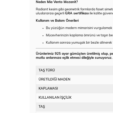
Neden Mia Vento Mozanit?
Radiant kesim gibi geometrik formlarda faset simetri
uluslararası geçerli
GRA sertifikası
ile kalite güven
Kullanım ve Bakım Önerileri
Bu yüzüğün modern mimarisini vurgulamak için
Mücevherinizin kaplama ömrünü ve taşın berr
Kullanım sonrası yumuşak bir bezle silinerek
Ürünlerimiz 925 ayar gümüşten üretilmiş olup, pır
mutlu anlarınıza eşlik etmesi dileğiyle sunuyoruz.
TAŞ TÜRÜ
ÜRETİLDİĞİ MADEN
KAPLAMASI
KULLANILAN İŞÇİLİK
TAŞ