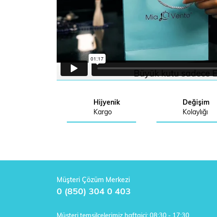
Hijyenik
Değişim
Kargo
Kolaylığı
Müşteri Çözüm Merkezi
0 (850) 304 0 403
Müşteri temsilcelerimiz haftaiçi: 08:30 - 17:30