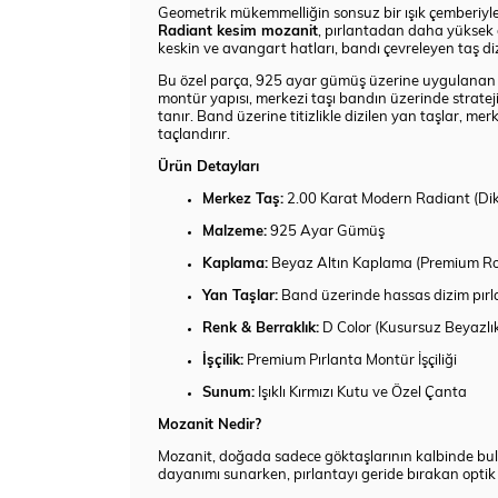
Geometrik mükemmelliğin sonsuz bir ışık çemberiyle 
Radiant kesim mozanit
, pırlantadan daha yüksek 
keskin ve avangart hatları, bandı çevreleyen taş dizi
Bu özel parça, 925 ayar gümüş üzerine uygulana
montür yapısı, merkezi taşı bandın üzerinde strateji
tanır. Band üzerine titizlikle dizilen yan taşlar, merk
taçlandırır.
Ürün Detayları
Merkez Taş:
2.00 Karat Modern Radiant (Di
Malzeme:
925 Ayar Gümüş
Kaplama:
Beyaz Altın Kaplama (Premium R
Yan Taşlar:
Band üzerinde hassas dizim pırlant
Renk & Berraklık:
D Color (Kusursuz Beyazlı
İşçilik:
Premium Pırlanta Montür İşçiliği
Sunum:
Işıklı Kırmızı Kutu ve Özel Çanta
Mozanit Nedir?
Mozanit, doğada sadece göktaşlarının kalbinde bulun
dayanımı sunarken, pırlantayı geride bırakan optik 