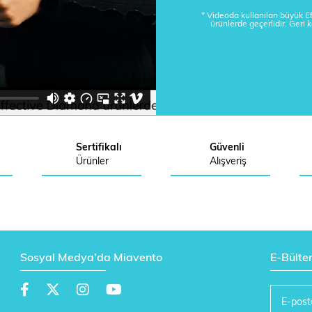
* Videoda kullanılan büyük 
ürünlerde geçerlidir. Geri 
Sertifikalı
Güvenli
Ürünler
Alışveriş
Sosyal Medya'da Miavento
E-Bülte