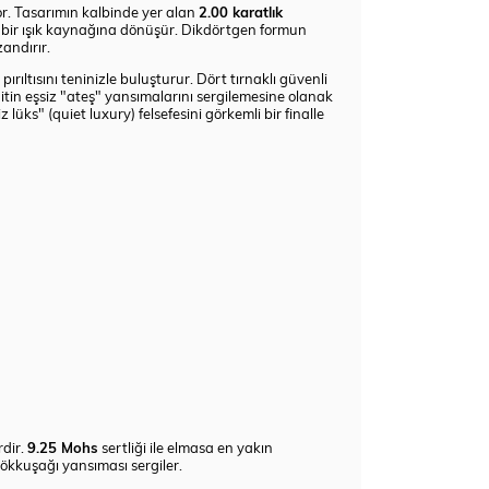
or. Tasarımın kalbinde yer alan
2.00 karatlık
 bir ışık kaynağına dönüşür. Dikdörtgen formun
zandırır.
pırıltısını teninizle buluşturur. Dört tırnaklı güvenli
itin eşsiz "ateş" yansımalarını sergilemesine olanak
 lüks" (quiet luxury) felsefesini görkemli bir finalle
rdir.
9.25 Mohs
sertliği ile elmasa en yakın
ökkuşağı yansıması sergiler.