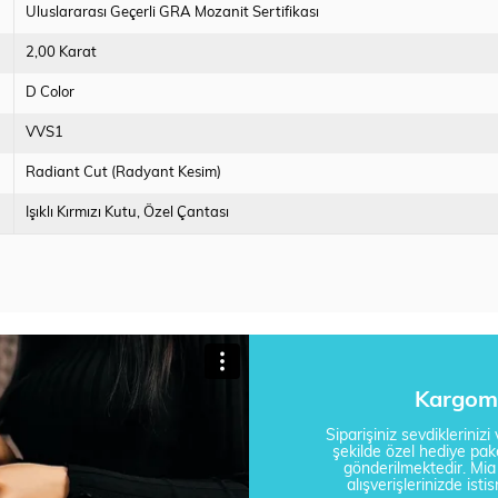
Uluslararası Geçerli GRA Mozanit Sertifikası
2,00 Karat
D Color
VVS1
Radiant Cut (Radyant Kesim)
Işıklı Kırmızı Kutu
Özel Çantası
Kargom 
Siparişiniz sevdikleriniz
şekilde özel hediye pake
gönderilmektedir. Mi
alışverişlerinizde is