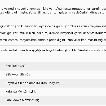
si ve netlik hayati önem taşır. Mia Vento'nun usta zanaatkarları tarafından 
cesi altına alınmıştır. Bu sertifika, taşınızın ışıltısının ve değerinin dünya 
 tek başına kullanabilir veya ince bir gümüş tamtur ile kombinleyerek ihti
aklığını korumak için su, parfüm, krem ve kimyasal içerikli dezenfektanla
 temizlenmesi, rodyum kaplamanın parlaklığını uzun yıllar korumasını sağlar
lanta ustalarının titiz işçiliği ile hayat bulmuştur. Mia Vento'dan satın 
6X8 RADIANT
925 Ayar Gümüş
Beyaz Altın Kaplama (Mikron Rodyum)
Pırlanta Montür İşçilik
Lab Grown Mozanit Taş