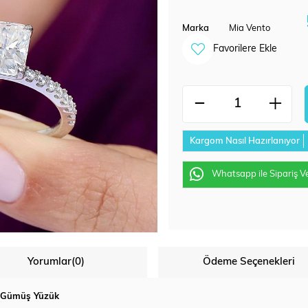
Marka
Mia Vento
Favorilere Ekle
Kargom Nasıl Hazırlanıyor
Whatsapp ile Sipariş V
Yorumlar
(0)
Ödeme Seçenekleri
aş Gümüş Yüzük