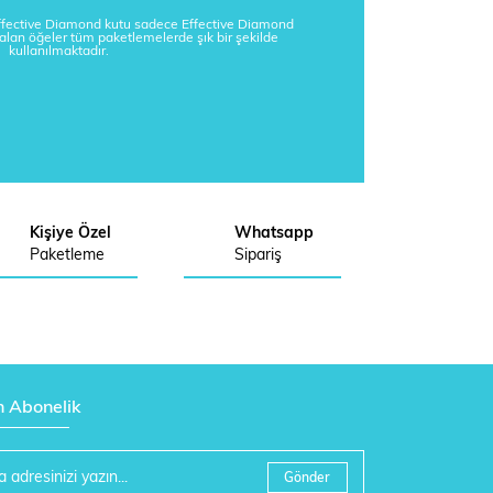
Effective Diamond kutu sadece Effective Diamond
kalan öğeler tüm paketlemelerde şık bir şekilde
kullanılmaktadır.
Kişiye Özel
Whatsapp
Paketleme
Sipariş
n Abonelik
Gönder