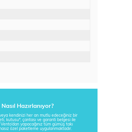
Nasıl Hazırlanıyor?
i veya kendinizi her an mutlu edeceğiniz bir
ti, kutusu*, çantası ve garanti belgesi ile
a Vento’dan yapacağınız tüm gümüş takı
tisnasız özel paketleme uygulanmaktadır.