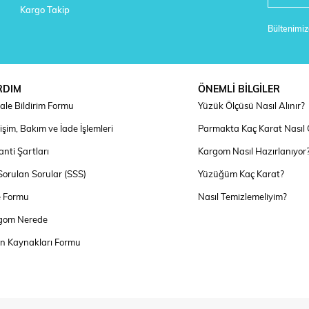
Kargo Takip
Bültenimize
RDIM
ÖNEMLİ BİLGİLER
ale Bildirim Formu
Yüzük Ölçüsü Nasıl Alınır?
şim, Bakım ve İade İşlemleri
Parmakta Kaç Karat Nasıl
nti Şartları
Kargom Nasıl Hazırlanıyor
Sorulan Sorular (SSS)
Yüzüğüm Kaç Karat?
e Formu
Nasıl Temizlemeliyim?
gom Nerede
an Kaynakları Formu