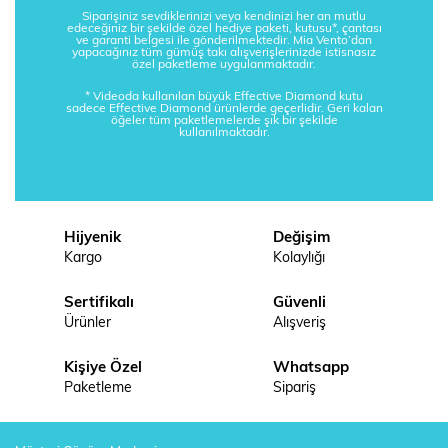
Siparişiniz sevdiklerinizi veya kendinizi her an mutlu
edeceğiniz bir şekilde özel hediye paketi, kutusu*, çantası
ve garanti belgesi ile gönderilmektedir. Mia Vento’dan
yapacağınız tüm gümüş takı alışverişlerinizde istisnasız
özel paketleme uygulanmaktadır.
* Videoda kullanılan büyük Effective Diamond kutu
sadece Effective Diamond ürünlerde geçerlidir. Geri kalan
öğeler tüm paketlemelerde şık bir şekilde
kullanılmaktadır.
Hijyenik
Değişim
Kargo
Kolaylığı
Sertifikalı
Güvenli
Ürünler
Alışveriş
Kişiye Özel
Whatsapp
Paketleme
Sipariş