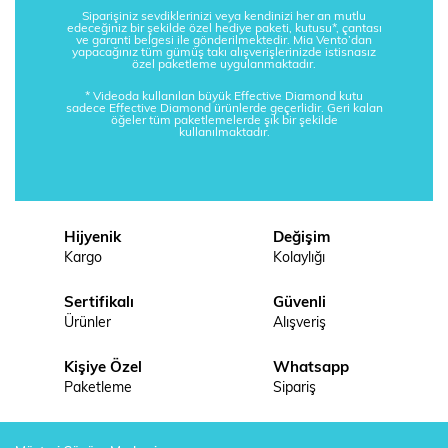
Siparişiniz sevdiklerinizi veya kendinizi her an mutlu
edeceğiniz bir şekilde özel hediye paketi, kutusu*, çantası
ve garanti belgesi ile gönderilmektedir. Mia Vento’dan
yapacağınız tüm gümüş takı alışverişlerinizde istisnasız
özel paketleme uygulanmaktadır.
* Videoda kullanılan büyük Effective Diamond kutu
sadece Effective Diamond ürünlerde geçerlidir. Geri kalan
öğeler tüm paketlemelerde şık bir şekilde
kullanılmaktadır.
Hijyenik
Değişim
Kargo
Kolaylığı
Sertifikalı
Güvenli
Ürünler
Alışveriş
Kişiye Özel
Whatsapp
Paketleme
Sipariş