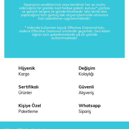
Siparişiniz sevdiklerinizi veya kendinizi her an mutlu
edeceğiniz bir şekilde özel hediye paketi, kutusu*, çantası
ve garanti belgesi ile gönderilmektedir. Mia Vento’dan
yapacağınız tüm gümüş takı alışverişlerinizde istisnasız
özel paketleme uygulanmaktadır.
* Videoda kullanılan büyük Effective Diamond kutu
sadece Effective Diamond ürünlerde geçerlidir. Geri kalan
öğeler tüm paketlemelerde şık bir şekilde
kullanılmaktadır.
Hijyenik
Değişim
Kargo
Kolaylığı
Sertifikalı
Güvenli
Ürünler
Alışveriş
Kişiye Özel
Whatsapp
Paketleme
Sipariş