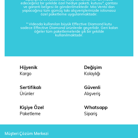
edeceğiniz bir şekilde özel hediye paketi, kutusu*, çantası
ve garanti belgesi ile gönderilmektedir. Mia Vento’dan
yapacağınız tüm gümüş takı alışverişlerinizde istisnasız
özel paketleme uygulanmaktadır.
* Videoda kullanılan büyük Effective Diamond kutu
sadece Effective Diamond ürünlerde geçerlidir. Geri kalan
öğeler tüm paketlemelerde şık bir şekilde
kullanılmaktadır.
Hijyenik
Değişim
Kargo
Kolaylığı
Sertifikalı
Güvenli
Ürünler
Alışveriş
Kişiye Özel
Whatsapp
Paketleme
Sipariş
Müşteri Çözüm Merkezi