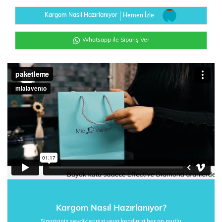
Kargom Nasıl Hazırlanıyor
Hemen İzle
Whatsapp ile Sipariş Ver
Kargom Nasıl Hazırlanıyor?
Siparişiniz sevdiklerinizi veya kendinizi her an mutlu