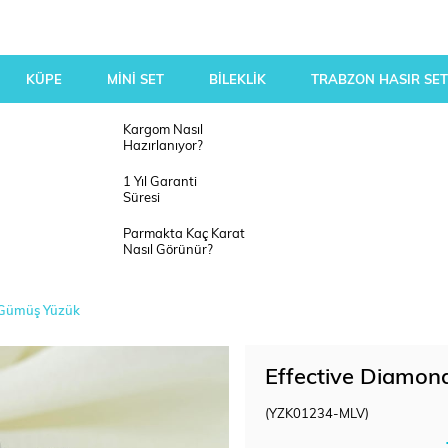
KÜPE
MİNİ SET
BİLEKLİK
TRABZON HASIR SET
Kargom Nasıl
Hazırlanıyor?
1 Yıl Garanti
Süresi
Parmakta Kaç Karat
Nasıl Görünür?
i Gümüş Yüzük
Effective Diamon
(YZK01234-MLV)