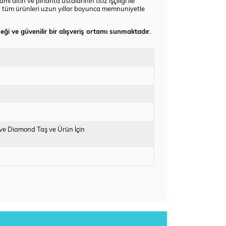
ltın ve pırlanta ustalarının titiz işçiliği ile
ız tüm ürünleri uzun yıllar boyunca memnuniyetle
eği ve güvenilir bir alışveriş ortamı sunmaktadır.
ive Diamond Taş ve Ürün İçin