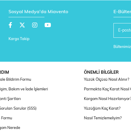
Sosyal Medya'da Miavento
E-Bülte
Kargo Takip
Bültenimize
RDIM
ÖNEMLİ BİLGİLER
ale Bildirim Formu
Yüzük Ölçüsü Nasıl Alınır?
şim, Bakım ve İade İşlemleri
Parmakta Kaç Karat Nasıl
nti Şartları
Kargom Nasıl Hazırlanıyor
Sorulan Sorular (SSS)
Yüzüğüm Kaç Karat?
e Formu
Nasıl Temizlemeliyim?
gom Nerede