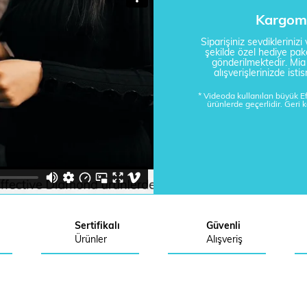
Kargom 
Siparişiniz sevdikleriniz
şekilde özel hediye pake
gönderilmektedir. Mi
alışverişlerinizde is
* Videoda kullanılan büyük 
ürünlerde geçerlidir. Geri 
Sertifikalı
Güvenli
Ürünler
Alışveriş