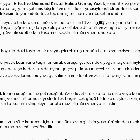
 taşıyan
Effective Diamond Kristal Buketi Gümüş Yüzük
, romantik ve görke
m
ana taş, yumuşatılmış köşeleri ve derin faset yapısıyla asil bir parlaklık sun
ak kesim
taşlar, adeta taze toplanmış bir mücevher buketini andırır.
yaz altın kaplama, mücevher ustalarının titiz el işçiliğiyle taşların kristal
n taşlar, ışığı her açıdan yakalayarak elinizde dinamik ve zengin bir ışıltı hal
aşı güvenle sabitlerken tasarıma seçkin bir mücevher ruhu katar.
 boyutlardaki taşların bir araya gelerek oluşturduğu floral kompozisyon, kl
 yastık kesim ana taşın romantik duruşu, çevresindeki yoğun taş dizilimiyle bi
n ana taşa kadar tüm detaylar, gerçek pırlanta mücevher üretim teknikleriyle 
 ve çiçeksi formu, bu yüzüğü stilinizin en iddialı ve zarif star parçası haline g
izin ana odağı haline getireceğiniz özel davetlerde, kutlamalarda veya kend
eniş ve hacimli formu sayesinde tek başına çok güçlü bir imza oluştururken, el
lan tutkusunu simgeleyen unutulmaz bir mücevher yatırımıdır.
nı uzun süre koruması için su, parfüm, krem gibi kimyasal ürünlerden uza
a muhafaza edilmesi önerilir.