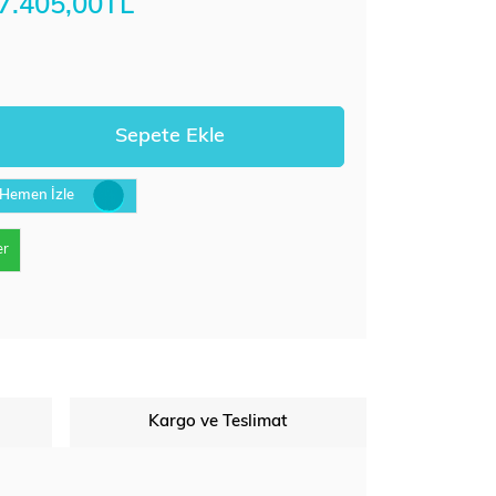
7.405,00TL
Hemen İzle
er
Kargo ve Teslimat