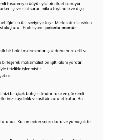
mli tasarımıyla büyüleyici bir siluet sunuyor.
arken; çevresini saran mikro taşlı halo ve dışa
 netliğini en üst seviyeye taşır. Merkezdeki cushion
esi oluşturur. Profesyonel
pırlanta montür
asik bir halo tasarımından çok daha hareketli ve
rleşerek maksimalist bir ışıltı alanı yaratır.
titizlikle işlenmiştir.
etirir.
inizi bir çiçek bahçesi kadar taze ve görkemli
lerinize aydınlık ve asil bir zarafet katar. Bu
k tutunuz. Kullanımdan sonra kuru ve yumuşak bir