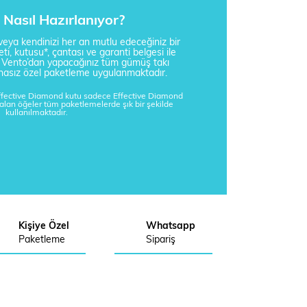
Nasıl Hazırlanıyor?
i veya kendinizi her an mutlu edeceğiniz bir
ti, kutusu*, çantası ve garanti belgesi ile
a Vento’dan yapacağınız tüm gümüş takı
tisnasız özel paketleme uygulanmaktadır.
Effective Diamond kutu sadece Effective Diamond
kalan öğeler tüm paketlemelerde şık bir şekilde
kullanılmaktadır.
Kişiye Özel
Whatsapp
Paketleme
Sipariş