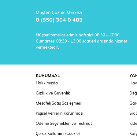
Müşteri Çözüm Merkezi
0 (850) 304 0 403
Müşteri temsilcelerimiz haftaiçi: 08:30 - 17:30
Cumartesi 08:30 - 13:00 saatleri arasında hizmet
vermektedir.
KURUMSAL
YA
Hakkımızda
Hav
Gizlilik ve Güvenlik
Deği
Mesafeli Satış Sözleşmesi
Gara
Kişisel Verilerin Korunması
Sık 
Ödeme Seçenekleri ve Teslimat
İad
Çerez Kullanımı (Cookie)
Kar