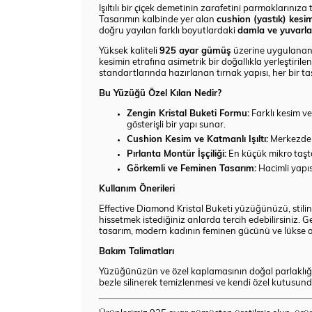
Işıltılı bir çiçek demetinin zarafetini parmaklarınıza
Tasarımın kalbinde yer alan
cushion (yastık) kesi
doğru yayılan farklı boyutlardaki
damla ve yuvarl
Yüksek kaliteli
925 ayar gümüş
üzerine uygulanan be
kesimin etrafına asimetrik bir doğallıkla yerleştirile
standartlarında hazırlanan tırnak yapısı, her bir t
Bu Yüzüğü Özel Kılan Nedir?
Zengin Kristal Buketi Formu:
Farklı kesim ve
gösterişli bir yapı sunar.
Cushion Kesim ve Katmanlı Işıltı:
Merkezdeki
Pırlanta Montür İşçiliği:
En küçük mikro taşta
Görkemli ve Feminen Tasarım:
Hacimli yapısı
Kullanım Önerileri
Effective Diamond Kristal Buketi yüzüğünüzü, stilin
hissetmek istediğiniz anlarda tercih edebilirsiniz. G
tasarım, modern kadının feminen gücünü ve lükse o
Bakım Talimatları
Yüzüğünüzün ve özel kaplamasının doğal parlaklığı
bezle silinerek temizlenmesi ve kendi özel kutusund