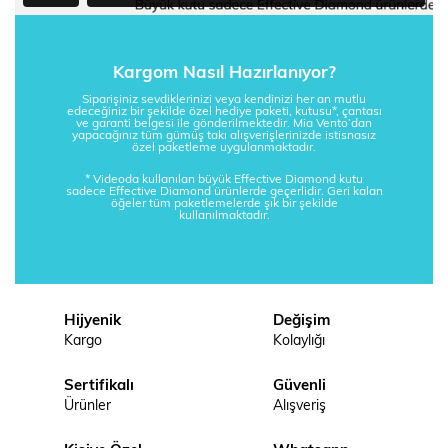
Kargom Nasıl Hazırlanıyor?
Siparişiniz sevdiklerinizi veya kendinizi her an mutlu
edeceğiniz bir şekilde özel hediye paketi, kutusu*, çantası
ve garanti belgesi ile gönderilmektedir. Mia Vento’dan
yapacağınız tüm gümüş takı alışverişlerinizde istisnasız
özel paketleme uygulanmaktadır.
* Videoda kullanılan büyük Effective Diamond kutu
sadece Effective Diamond ürünlerde geçerlidir. Geri kalan
öğeler tüm paketlemelerde şık bir şekilde
kullanılmaktadır.
Hijyenik
Değişim
Kargo
Kolaylığı
Sertifikalı
Güvenli
Ürünler
Alışveriş