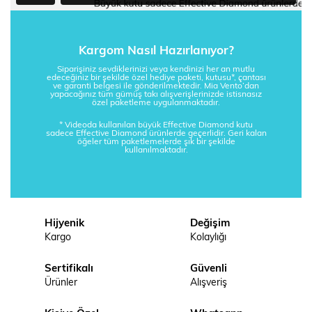
Kargom Nasıl Hazırlanıyor?
Siparişiniz sevdiklerinizi veya kendinizi her an mutlu
edeceğiniz bir şekilde özel hediye paketi, kutusu*, çantası
ve garanti belgesi ile gönderilmektedir. Mia Vento’dan
yapacağınız tüm gümüş takı alışverişlerinizde istisnasız
özel paketleme uygulanmaktadır.
* Videoda kullanılan büyük Effective Diamond kutu
sadece Effective Diamond ürünlerde geçerlidir. Geri kalan
öğeler tüm paketlemelerde şık bir şekilde
kullanılmaktadır.
Hijyenik
Değişim
Kargo
Kolaylığı
Sertifikalı
Güvenli
Ürünler
Alışveriş