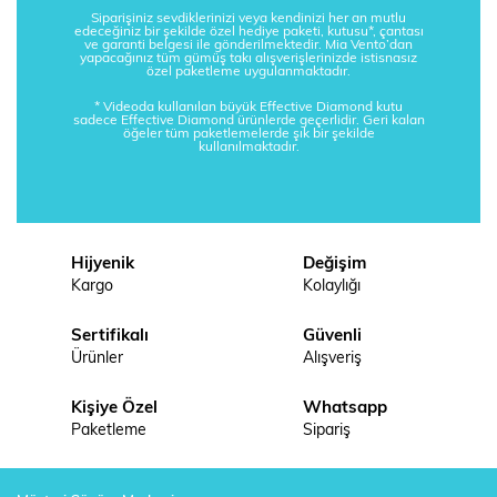
Siparişiniz sevdiklerinizi veya kendinizi her an mutlu
edeceğiniz bir şekilde özel hediye paketi, kutusu*, çantası
ve garanti belgesi ile gönderilmektedir. Mia Vento’dan
yapacağınız tüm gümüş takı alışverişlerinizde istisnasız
özel paketleme uygulanmaktadır.
* Videoda kullanılan büyük Effective Diamond kutu
sadece Effective Diamond ürünlerde geçerlidir. Geri kalan
öğeler tüm paketlemelerde şık bir şekilde
kullanılmaktadır.
Hijyenik
Değişim
Kargo
Kolaylığı
Sertifikalı
Güvenli
Ürünler
Alışveriş
Kişiye Özel
Whatsapp
Paketleme
Sipariş